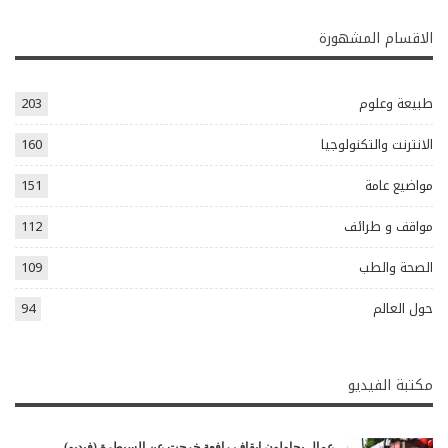
الاقسام المشهورة
طبيعة وعلوم
203
الانترنت والتكنولوجيا
160
مواضيع عامة
151
مواقف و طرائف
112
الصحة والطب
109
حول العالم
94
مكتبة الفيديو
عمال يحاولون إيقاف رافعة خرجت عن السيطرة (فيديو)