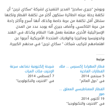
ويوضح “جيري ساندرز” المدير التنفيذي لشركة “سكاي ترين” أن
تكلفة رحلة عربته الطائرة ستكون أكثر من تكلفة القطار ولكنها
ستظل أقل تكلفة من عربة خاصة وكذلك أنها أسرع وأكثر راحة
من عربة التاكسي، وأضاف جيري أنه يوجد عدد من المدن
الإسرائيلية الأخرى مهتمة بعمل هذا النظام وكذلك في الهند
واندونيسيا وماليزيا والولايات المتحدة الأمريكية أعربوا عن
اهتمامهم لتركيب شبكات ” سكاي ترين” في مدنهم الكبيرة.
مرتبط
قطار المهراجا إكسبرس … ملك
شريحة إلكترونية تضاعف سرعة
القطارات الفاخرة
الإنترنت مئات المرات
5 سبتمبر، 2014
7 أغسطس، 2014
في "حول العالم"
في "الانترنت والتكنولوجيا"
القطار المغناطيسي المعلق …
صور
19 أكتوبر، 2014
في "الانترنت والتكنولوجيا"