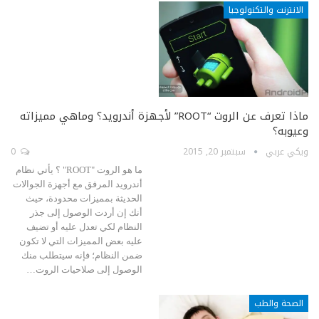
الانترنت والتكنولوجيا
ماذا تعرف عن الروت “ROOT” لأجهزة أندرويد؟ وماهي مميزاته
وعيوبه؟
ويكي عربي
سبتمبر 20, 2015
0
ما هو الروت "ROOT" ؟ يأتي نظام
أندرويد المرفق مع أجهزة الجوالات
الحديثة بمميزات محدودة، حيث
أنك إن أردت الوصول إلى جذر
النظام لكي تعدل عليه أو تضيف
عليه بعض المميزات التي لا تكون
ضمن النظام؛ فإنه سيتطلب منك
الوصول إلى صلاحيات الروت…
الصحة والطب