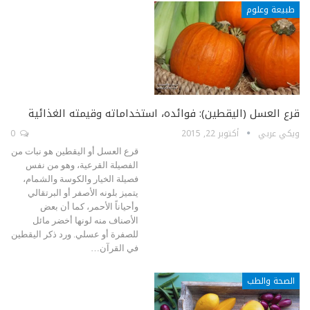
طبيعة وعلوم
قرع العسل (اليقطين): فوائده، استخداماته وقيمته الغذائية
ويكي عربي
أكتوبر 22, 2015
0
قرع العسل أو اليقطين هو نبات من
الفصيلة القرعية، وهو من نفس
فصيلة الخيار والكوسة والشمام،
يتميز بلونه الأصفر أو البرتقالي
وأحياناً الأحمر، كما أن بعض
الأصناف منه لونها أخضر مائل
للصفرة أو عسلي. ورد ذكر اليقطين
في القرآن…
الصحة والطب