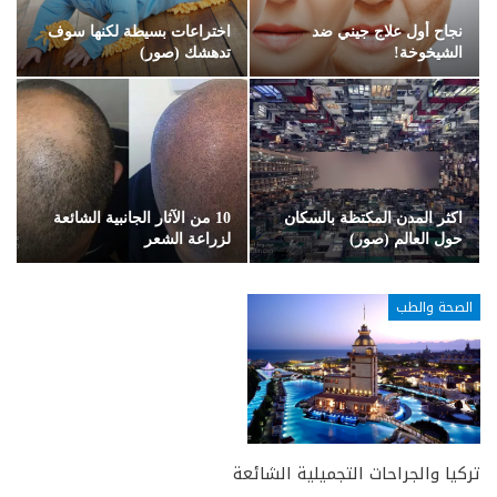
نجاح أول علاج جيني ضد
اختراعات بسيطة لكنها سوف
الشيخوخة!
تدهشك (صور)
اكثر المدن المكتظة بالسكان
10 من الآثار الجانبية الشائعة
حول العالم (صور)
لزراعة الشعر
الصحة والطب
تركيا والجراحات التجميلية الشائعة