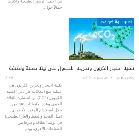
من اجمل الزهور الطبيعية وأكثرها
جمالاً حول…
الانترنت والتكنولوجيا
تقنية احتجاز الكربون وتخزينه، للحصول على بيئة صحية ونظيفة
ويكي عربي
نوفمبر 2, 2015
0
تقنية احتجاز وتخزين الكربون هي
عملية منع انبعاثات غاز ثاني أكسيد
الكربون (CO2) من انتشاره بالغلاف
الجوي, وهذه الانبعاثات تنتج من
خلال استخدام الوقود الأحفوري
(مثل الفحم والنفط والغاز الطبيعي)
في توليد الطاقة وغيرها من
الصناعات الأخرى، ويتم…