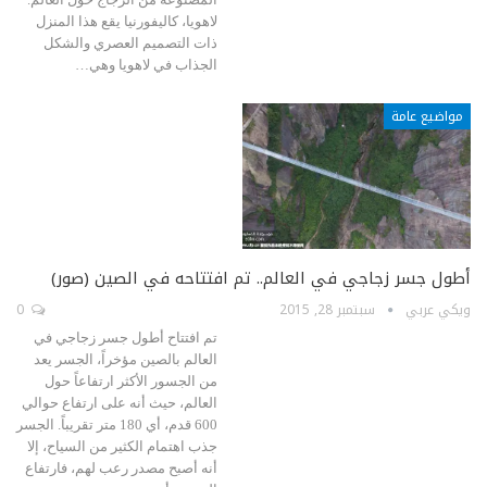
لاهويا، كاليفورنيا يقع هذا المنزل
ذات التصميم العصري والشكل
الجذاب في لاهويا وهي…
مواضيع عامة
أطول جسر زجاجي في العالم.. تم افتتاحه في الصين (صور)
ويكي عربي
سبتمبر 28, 2015
0
تم افتتاح أطول جسر زجاجي في
العالم بالصين مؤخراً، الجسر يعد
من الجسور الأكثر ارتفاعاً حول
العالم، حيث أنه على ارتفاع حوالي
600 قدم، أي 180 متر تقريباً. الجسر
جذب اهتمام الكثير من السياح، إلا
أنه أصبح مصدر رعب لهم، فارتفاع