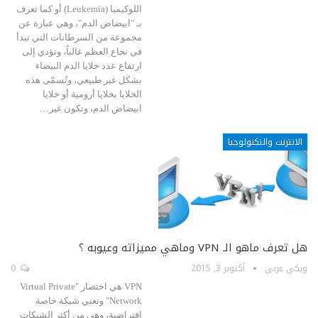
اللوكيميا (Leukemia) أو كما تعرف
بـ "ابيضاض الدم"، وهي عبارة عن
مجموعة من السرطانات التي تبدأ
في نخاع العظم غالباً، وتؤدي إلى
ارتفاع عدد خلايا الدم البيضاء
بشكل غير طبيعي، وتُسمّى هذه
الخلايا بخلايا أرومية أو خلايا
ابيضاض الدم، وتكون غير…
الانترنت والتكنولوجيا
هل تعرف ماهو الـ VPN وماهي مميزاته وعيوبه ؟
ويكي عربي
أكتوبر 3, 2015
0
VPN هي اختصار "Virtual Private
Network" وتعني شبكة خاصة
افتراضية، وهي من أكثر الشبكات