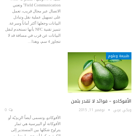
Field Communication" وتعني
الاتصال عبر مجال قريب، تعمل
على تسهيل عملية نقل وتبادل
البيانات وجعلها أكثر أماناً وسرعة.
تتميز تقنية NFC بأنها تستخدم لنقل
البيانات عن قرب في مسافة قد لا
تتجاوز 4 سم، وهذا…
طبيعة وعلوم
الأفوكادو – فوائد لا تقدر بثمن
ويكي عربي
نوفمبر 11, 2015
0
الأفوكادو، وتسمى أيضاً الزِبدِيّة أو
الأفوكاتة أو البيرسية هي ثمار
يتراوح شكلها بين المستدير إلى
الكمثري كما أن حجمها يتفاوت بين