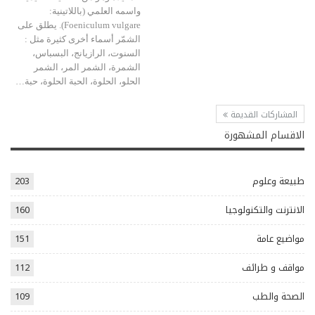
واسمه العلمي (باللاتينية:
Foeniculum vulgare). يطلق على
الشمّر أسماء أخرى كثيرة مثل :
السنوت، الرازيانج، البسباس،
الشمرة، الشمر المر، الشمر
الحلو، الحلوة، الحبة الحلوة، حبة…
المشاركات القديمة
الاقسام المشهورة
طبيعة وعلوم
203
الانترنت والتكنولوجيا
160
مواضيع عامة
151
مواقف و طرائف
112
الصحة والطب
109