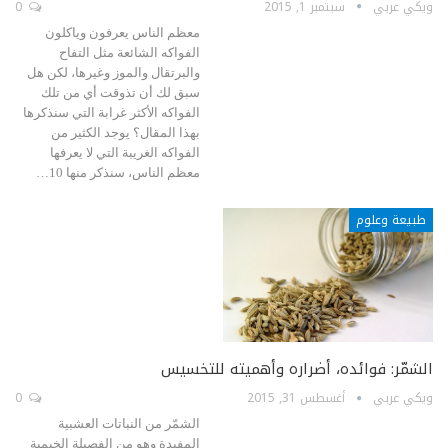
ويكي عربي
سبتمبر 1, 2015
0
معظم الناس يعرفون وياكلون
الفواكه الشائعة مثل التفاح
والبرتقال والموز وغيرها، لكن هل
سبق لك أن تذوقت أي من تلك
الفواكه الأكثر غرابة التي سنذكرها
بهذا المقال؟ يوجد الكثير من
الفواكه الغريبة التي لا يعرفها
معظم الناس، سنذكر منها 10…
طبيعة وعلوم
الشمّر: فوائده، أضراره وأهميته للتخسيس
ويكي عربي
أغسطس 31, 2015
0
الشمّر من النباتات العشبية
المفيدة وهو من الفصيلة الخيمية