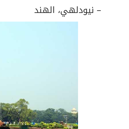
– نيودلهي،
الهند