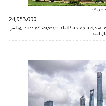
دلهي، الهند
24,953,000
نيودلهي هي ثاني أكبر مدينة مكتظة بالسكان في العالم، حيث يبلغ عدد سكانها 24,953,000، تقع مدينة نيودلهي
البلاد.