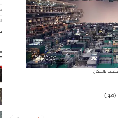
مو
ال
حو
مك
كتظة بالسكان
(صور)