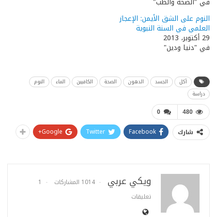
في "الصحة والطب"
النوم على الشق الأيمن: الإعجاز
العلمي في السنة النبوية
29 أكتوبر، 2013
في "دنيا ودين"
أكل
الجسد
الدهون
الصحة
الكافيين
الماء
النوم
دراسة
0
480
Google+
Twitter
Facebook
شارك
ويكي عربي
1014 المشاركات
1
تعليقات