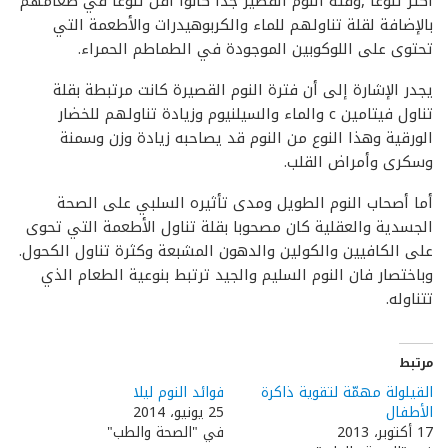
أكثر تنوعا ,وفئة النوم القصير جدا كانوا أقل تنوعا في طعامهم
بالإضافة لقلة تناولهم للماء والكربوهيدرات والأطعمة التي
تحتوى على اللوكوبين الموجودة في الطماطم الحمراء.
يجدر الإشارة إلى أن فترة النوم القصيرة كانت مرتبطة بقلة
تناول فيتامين c والماء والسيلنيوم وزيادة تناولهم للخضار
الورقية وهذا النوع من النوم قد يصاحبه زيادة وزن وسمنة
وسكرى وأمراض القلب.
أما أصحاب النوم الطويل ومدى تأثيره السلبي على الصحة
الجسدية والعقلية كان مصحوبا بقلة تناول الأطعمة التي تحوى
على الكافيين والكولين والدهون المشبعة وكثرة تناول الكحول.
وباختصار فان النوم السليم والجيد ترتبط بنوعية الطعام الذي
تتناوله.
مرتبط
القيلولة مهمّة لتقوية ذاكرة
فوائد النوم ليلا
الأطفال
25 يونيو، 2014
17 أكتوبر، 2013
في "الصحة والطب"