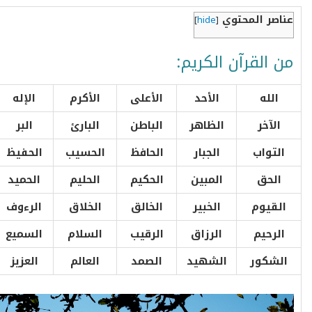
عناصر المحتوي
]
hide
[
من القرآن الكريم:
الله
الأحد
الأعلى
الأكرم
الإله
الآخر
الظاهر
الباطن
البارئ
البر
التواب
الجبار
الحافظ
الحسيب
الحفيظ
الحق
المبين
الحكيم
الحليم
الحميد
القيوم
الخبير
الخالق
الخلاق
الرءوف
الرحيم
الرزاق
الرقيب
السلام
السميع
الشكور
الشهيد
الصمد
العالم
العزيز