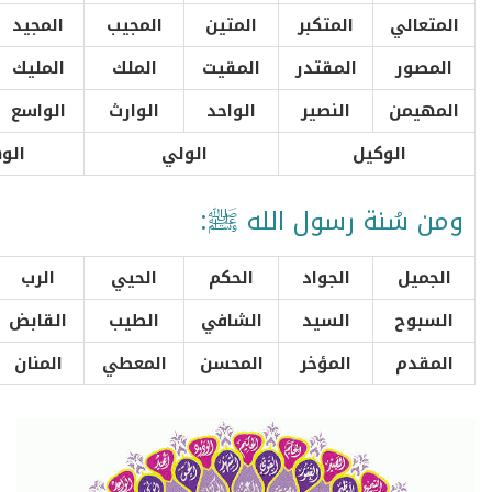
المتعالي
المتكبر
المتين
المجيب
المجيد
المصور
المقتدر
المقيت
الملك
المليك
المهيمن
النصير
الواحد
الوارث
الواسع
الوكيل
الولي
الو
ومن سُنة رسول الله ﷺ:
الجميل
الجواد
الحكم
الحيي
الرب
السبوح
السيد
الشافي
الطيب
القابض
المقدم
المؤخر
المحسن
المعطي
المنان