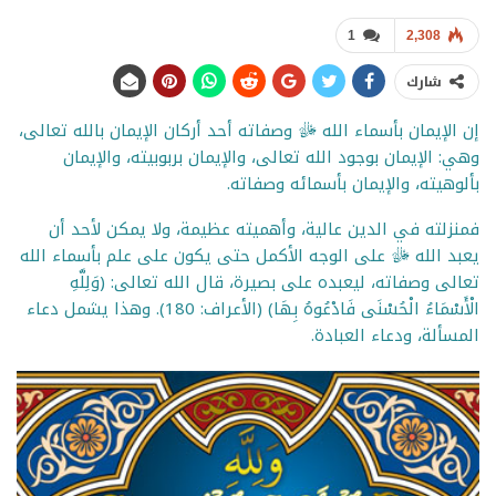
1
2,308
شارك
إن الإيمان بأسماء الله ﷻ وصفاته أحد أركان الإيمان بالله تعالى،
وهي: الإيمان بوجود الله تعالى، والإيمان بربوبيته، والإيمان
بألوهيته، والإيمان بأسمائه وصفاته.
فمنزلته في الدين عالية، وأهميته عظيمة، ولا يمكن لأحد أن
يعبد الله ﷻ على الوجه الأكمل حتى يكون على علم بأسماء الله
تعالى وصفاته، ليعبده على بصيرة، قال الله تعالى: (وَلِلَّهِ
الْأَسْمَاءُ الْحُسْنَى فَادْعُوهُ بِهَا) (الأعراف: 180). وهذا يشمل دعاء
المسألة، ودعاء العبادة.