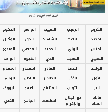
اسم الله الواحد الأحد
الكريم
الرقيب
المجيب
الواسع
الحكيم
المجيد
الباعث
الشهيد
الحق
الوكيل
المتين
الولي
الحميد
المحصي
المبدئ
المحيي
المميت
الحي
القيوم
الواجد
الواحد
الصمد
القادر
المقتدر
المقدم
الأول
الآخر
الظاهر
الباطن
الوالي
البر
التواب
المنتقم
العفو
الرؤوف
مالك
ذو الجلال
المقسط
الجامع
الغني
الملك
والإكرام