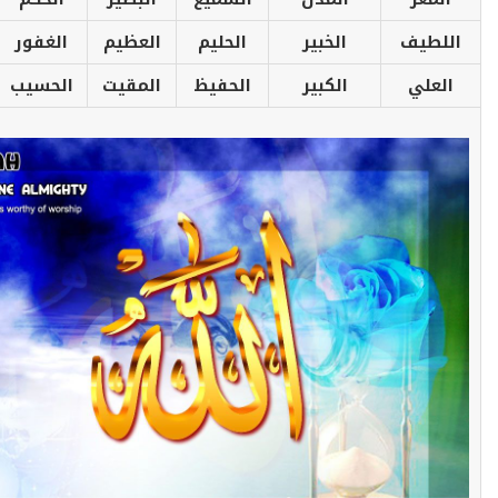
اللطيف
الخبير
الحليم
العظيم
الغفور
العلي
الكبير
الحفيظ
المقيت
الحسيب