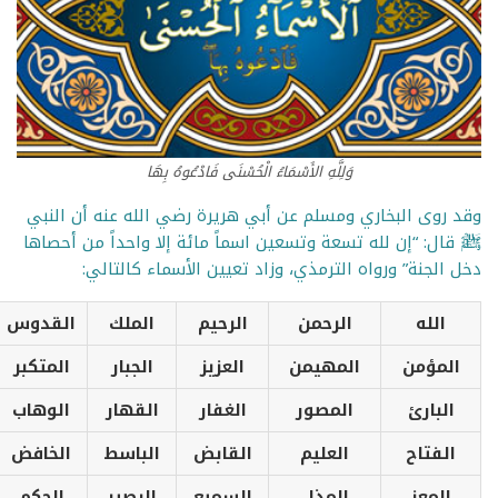
وَلِلَّهِ الأَسْمَاءُ الْحُسْنَى فَادْعُوهُ بِهَا
وقد روى البخاري ومسلم عن أبي هريرة رضي الله عنه أن النبي
ﷺ قال: “إن لله تسعة وتسعين اسماً مائة إلا واحداً من أحصاها
دخل الجنة” ورواه الترمذي، وزاد تعيين الأسماء كالتالي:
الله
الرحمن
الرحيم
الملك
القدوس
المؤمن
المهيمن
العزيز
الجبار
المتكبر
البارئ
المصور
الغفار
القهار
الوهاب
الفتاح
العليم
القابض
الباسط
الخافض
المعز
المذل
السميع
البصير
الحكم