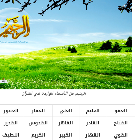
الرحيم من الأسماء الواردة في القرآن
العفو
العليم
العلي
الغفار
الغفور
الفتاح
القادر
القاهر
القدوس
القدير
القوي
القهار
الكبير
الكريم
اللطيف