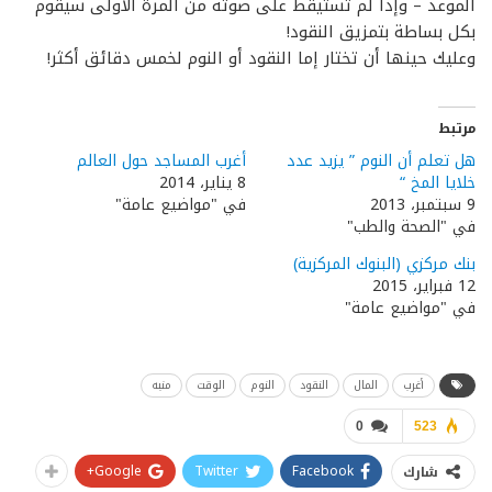
الموعد – وإذا لم تستيقظ على صوته من المرة الأولى سيقوم
بكل بساطة بتمزيق النقود!
وعليك حينها أن تختار إما النقود أو النوم لخمس دقائق أكثر!
مرتبط
هل تعلم أن النوم ” يزيد عدد
أغرب المساجد حول العالم
خلايا المخ “
8 يناير، 2014
9 سبتمبر، 2013
في "مواضيع عامة"
في "الصحة والطب"
بنك مركزي (البنوك المركزية)
12 فبراير، 2015
في "مواضيع عامة"
أغرب
المال
النقود
النوم
الوقت
منبه
0
523
Google+
Twitter
Facebook
شارك