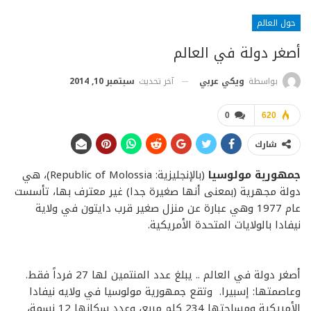
حول العالم
أصغر دولة في العالم
آخر تحديث
سبتمبر 10, 2014
بواسطة
ويكي عربي
0
620
شارك
جمهورية مولوسيا
(بالإنجليزية: Republic of Molossia)، هي
دولة مجهرية (بمعنى أنها صغيرة جدا) غير معترف بها، تأسست
عام 1977 وهي عبارة عن منزل صغير قرب دايتون في ولاية
نيفادا بالولايات المتحدة الأمريكية.
أصغر دولة في العالم .. يبلغ عدد المنتمين لها 27 فرداً فقط.
وعاصمتها: إسبيرا. وتقع جمهورية مولوسيا في ولايه نيفادا
الأمريكية ومساحتها 234 كلم مربع، وعدد سكانها 12 نسمة،