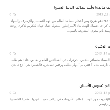
خالدة! وأحد عجائب الدنيا السبع!
201
0
تاج محل (بالهندية:‏ ताज महल‏)‏ هو ضريح ومن أعظم مساجد العالم من جهة التصميم والزخارف والمواد
اكرا فى شمال الهند، بناه الامبراطور المغولى شاه جهان كتكريم لذكرى زوجته
مند بانو بيغوم، المعروفة باسم…
ة الرشوة
2013
0
لفساد بخسائر بملايين الدولارات في القطاعين العام والخاص، عادة يتم طلب
 دارجة، مثل “أعتني بي”، ولي طلب ورقتين نقديتين، فالشفرة هي “دع غاندي
افح تسوس الأسنان
2013
0
ة زيت جوز الهند المُعالج بالأنزيمات في ايقاف نمو البكتيريا العقدية المُتسببة
 رئيسي.