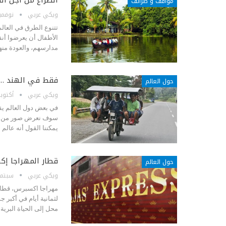
مواقف و طرائف
ويكي عربي
نوفمبر 15, 
تتنوع الطرق في العالم
الأطفال أن يعرضوا أن
مدارسهم، والعودة منها
فقط في الهند … 
حول العالم
ويكي عربي
أكتوبر 21, 4
في بعض دول العالم يق
يمكننا القول أنه عالم
قطار المهراجا إك
حول العالم
ويكي عربي
سبتمبر 5, 
مهراجا اكسبرس، قطار 
محل إلى الحياة البرية