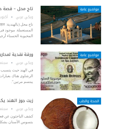
تاج محل – قصة حب 
مواضيع عامة
ويكي عربي
أكتوبر 23, 3
المستعملة. موجود فى 
المحبوبة الحسناء أرجو
ورقة نقدية لمحارب
مواضيع عامة
ويكي عربي
سبتمبر 14, 
في الهند حيث يتسبب ا
الرشاوى هناك بعبارات
يبتسم مرتين”.
زيت جوز الهند يك
الصحة والطب
ويكي عربي
سبتمبر 12, 
كشف الباحثون عن فعاليّ
بتسوس الأسنان بشكل