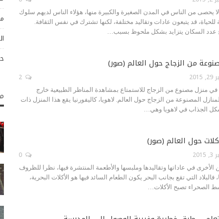
ا يحصى من الناس في المدن الصغيرة والكبيرة منها، هؤلاء الناس لديهم سلوك
مو
للحياة، قد يتبعون عادات وتقاليد مختلفة، لكنها تشترك في نفس الثقافة.
 عدد السكان يتزايد بشكل ملحوظ بسبب…
ال
حو
نوعة من الزجاج حول العالم (صور)
2015
2
ي منزل مصنوع من الزجاج للاستمتاع بمشاهدة المناظر الطبيعية خارج
مك
منازل المصنوعة من الزجاج حول العالم. لاهويا، كاليفورنيا يقع هذا المنزل ذات
كل الجذاب في لاهويا وهي…
كلات حول العالم (صور)
2015
0
 الأخرى في عاداتها وتقاليدها وملبسها والأطعمة المنتشرة فيها، نظرا للظروف
ا، فالبلاد التي تقع بجانب البحر يكون الطعام السائد فيها هو الأكلات البحرية،
وسط الصحراء تصبح الأكلات…
تعلم … طرق خطيرة وغريبة للوصول إلى المدرسة