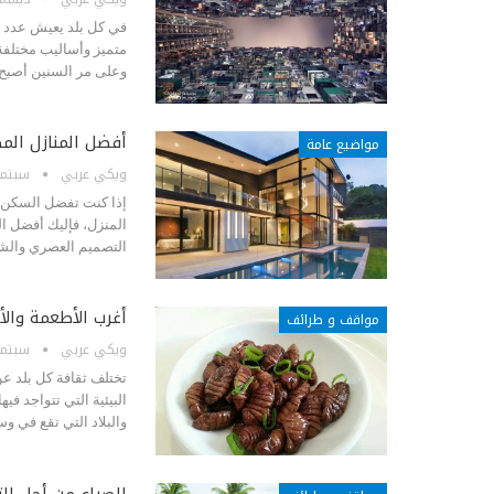
في كل بلد يعيش عدد ل
متميز وأساليب مختلفة 
وعلى مر السنين أصبح
أفضل المنازل المص
مواضيع عامة
ويكي عربي
سبتمبر 29, 
إذا كنت تفضل السكن ف
المنزل، فإليك أفضل ال
التصميم العصري والش
أغرب الأطعمة والأ
مواقف و طرائف
ويكي عربي
سبتمبر 3, 
تختلف ثقافة كل بلد عن
البيئية التي تتواجد فيه
والبلاد التي تقع في 
الصراع من أجل ال