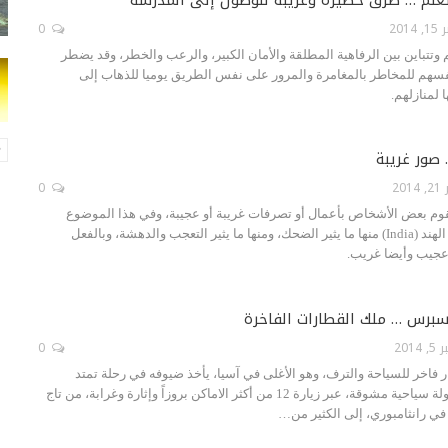
2014
0
 وتتباين بين الرفاهية المطلقة والأمان الكبير، والرعب والخطر، وقد يضطر
فسهم للمخاطر بالمغامرة والمرور على نفس الطريق يوميا للذهاب إلى
 لمنازلهم.
صور غريبة
201
0
وم بعض الأشخاص بأعمال أو تصرفات غريبة أو عجيبة، وفي هذا الموضوع
سوف نعرض صور من الهند (India) منها ما يثير الضحك، ومنها ما يثير التعجب والدهشة، وبالفعل
 عجيب وأيضا غريب.
سبرس … ملك القطارات الفاخرة
2014
0
فاخر للسياحة والترف، وهو الأغلى في آسيا، يأخذ ضيوفه في رحلة تمتد
لثمانية أيام في أكبر جولة سياحية مشوقة، عبر زيارة 12 من أكثر الاماكن بروزاً وإثارة وغرابة، من تاج
 في رانثامبوري، إلى الكثير من…