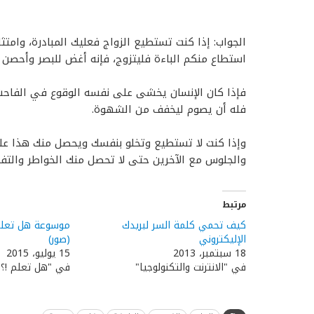
الجواب: إذا كنت تستطيع الزواج فعليك المبادرة، وامتث
استطاع منكم الباءة فليتزوج، فإنه أغض للبصر وأحصن ل
فإذا كان الإنسان يخشى على نفسه الوقوع في الفاحشة
فله أن يصوم ليخفف من الشهوة.
وإذا كنت لا تستطيع وتخلو بنفسك ويحصل منك هذا عل
والجلوس مع الآخرين حتى لا تحصل منك الخواطر والتفكي
مرتبط
كيف تحمي كلمة السر لبريدك
موسوعة هل تعلم:
الإليكتروني
(صور)
18 سبتمبر، 2013
15 يوليو، 2015
في "الانترنت والتكنولوجيا"
في "هل تعلم !؟"