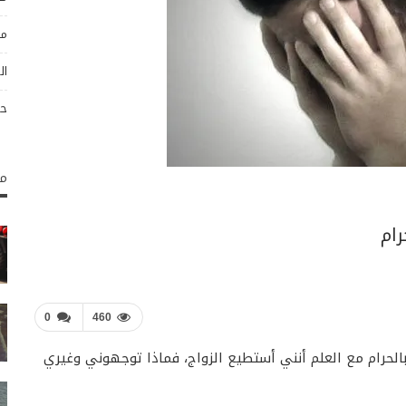
مو
ال
حو
مك
ام
0
460
لحرام مع العلم أنني أستطيع الزواج، فماذا توجهوني وغيري