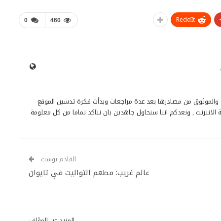
ReddIt
0
460
ة والموثوق من مصادرها بعد عدة مراجعات وبدأت فكرة تدشين الموقع
 الانترنت , ونعدكم اننا سنحاول جاهدين بان نتاكد تماما من كل معلومة
القادم بوست
عالم غريب: مطعم التواليت في تايوان
المزيد عن المؤلف