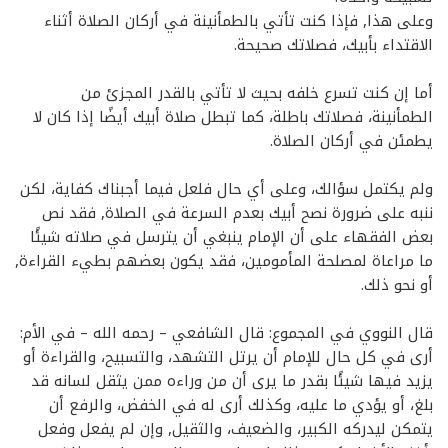
وعلى هذا, فإذا كنت تأتي بالطمأنينة في أركان الصلاة أثناء
الاقتداء بأبيك، فصلاتك صحيحة.
أما إن كنت تسرع خلفه بحيث لا تأتي بالقدر المجزئ من
الطمأنينة، فصلاتك باطلة، كما تبطل صلاة أبيك أيضًا إذا كان لا
يطمئن في أركان الصلاة.
ولم يكتمل سؤالك، وعلى أي حال فلعل فيما أجبناك كفاية، لكن
ننبه على ضرورة نصح أبيك بعدم السرعة في الصلاة, فقد نص
بعض الفقهاء على أن الإمام ينبغي أن يترسل في صلاته شيئًا
ما مراعاة لمصلحة المأمومين، فقد يكون بعضهم بطيء القراءة,
أو نحو ذلك.
قال النووي في المجموع: قال الشافعي – رحمه الله – في الأم:
أرى في كل حال للإمام أن يرتل التشهد، والتسبيح، والقراءة أو
يزيد فيها شيئًا بقدر ما يرى أن من وراءه ممن يثقل لسانه قد
بلغ، أو يؤدي ما عليه، وكذلك أرى له في الخفض، والرفع أن
يتمكن ليدركه الكبير، والضعيف، والثقيل, وإن لم يفعل وفعل