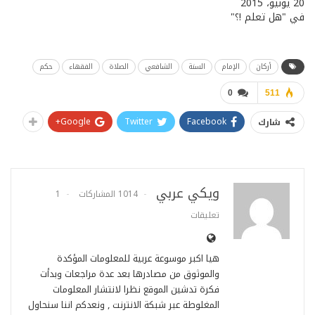
20 يونيو، 2015
في "هل تعلم !؟"
أركان
الإمام
السنة
الشافعي
الصلاة
الفقهاء
حكم
0
511
Google+
Twitter
Facebook
شارك
ويكي عربي
1014 المشاركات
1
تعليقات
هيا اكبر موسوعة عربية للمعلومات المؤكدة
والموثوق من مصادرها بعد عدة مراجعات وبدأت
فكرة تدشين الموقع نظرا لانتشار المعلومات
المغلوطة عبر شبكة الانترنت , ونعدكم اننا سنحاول