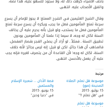
بأخف الأشياء كرهت ذلك له، ولا سجود للسهو عليه، هذا نصه،
واتفق الأصحاب عليه. انتهى.
وقال الشيخ العثيمين في الشرح الممتع: لا يجوز للإمام أن يسرع
سرعة تمنع المأمومين فعل ما يجب، ويكره أن يسرع سرعة تمنع
المأمومين فعل ما يستحب، ولو قيل: بأنه يحرم عليه أن يخالف
السنة لكان له وجه، لا سيما إذا علمنا أن المأمومين يودون
تطبيق السنة ـ فمثلاً ـ لو أراد أن يصلي الفجر بقصار المفصل،
فالمذهب أن هذا جائز، لكن لو قيل: إنه ليس بجائز؛ لأنه خلاف
السنة، لكان له وجه؛ لأن القاعدة أن من يتصرف لغيره فإنه يجب
عليه أن يعمل بالأحسن. انتهى.
مرتبط
موسوعة هل تعلم: الصلاة
قصة الأذان … شعيرة الإسلام
الصحيحة (صور)
والمسلمين
15 يوليو، 2015
15 يونيو، 2015
في "هل تعلم !؟"
في "دنيا ودين"
موسوعة هل تعلم