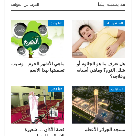
قد يعجبك ايضا
المزيد عن المؤلف
الصحة والطب
دنيا ودين
هل تعرف ما هو الجاثوم أو
ماهي الأشهر الحرم .. وسبب
شلل النوم؟ وماهي أسبابه
تسميتها بهذا الاسم
وعلاجه؟
دنيا ودين
دنيا ودين
مسجد الجزائر الأعظم
قصة الأذان … شعيرة
الإسلام والمسلمين