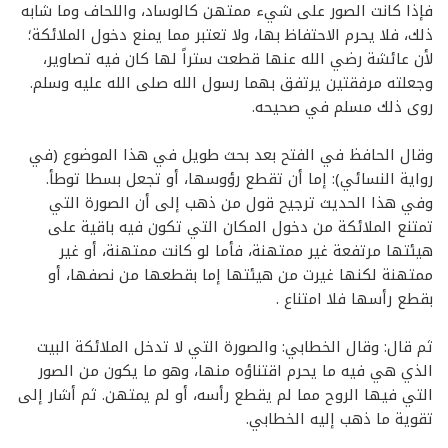
فإذا كانت الصور على شيء ممتهن كالوساد، واللحاف وما شابه
ذلك، فلا يحرم الاحتفاظ بها، ولا تعتبر مما يمنع دخول الملائكة؛
لأن عائشة رضي الله عنها قطعت ستراً لها كان فيه تصاوير،
وجعلته مرفقتين يرتفق بهما رسول الله صلى الله عليه وسلم.
روى ذلك مسلم في صحيحه.
وقال الحافظ في الفتح بعد بحث طويل في هذا الموضوع (في
رواية النسائي): إما أن تقطع رؤوسها، أو تجعل بسطا توطأ.
وفي هذا الحديث ترجيح قول من ذهب إلى أن الصورة التي
تمتنع الملائكة من دخول المكان التي تكون فيه باقية على
هيئتها مرتفعة غير ممتهنة، فأما لو كانت ممتهنة، أو غير
ممتهنة لكنها غيرت من هيئتها إما بقطعها من نصفها، أو
بقطع رأسها فلا امتناع .
ثم قال: وقال الخطابي: والصورة التي لا تدخل الملائكة البيت
الذي هي فيه ما يحرم اقتناؤه منها، وهو ما يكون من الصور
التي فيها الروح مما لم يقطع رأسه، أو لم يمتهن. ثم أشار إلى
تقوية ما ذهب إليه الخطابي.