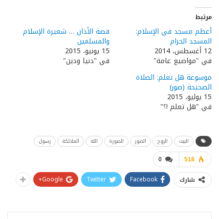
مرتبط
أعظم مسجد في الإسلام:
قصة الأذان … شعيرة الإسلام
المسجد الحرام
والمسلمين
12 أغسطس، 2014
15 يونيو، 2015
في "مواضيع عامة"
في "دنيا ودين"
موسوعة هل تعلم: الصلاة
الصحيحة (صور)
15 يوليو، 2015
في "هل تعلم !؟"
البيت
الروح
الصور
الصورة
الله
الملائكة
رسول
0
518
Google+
Twitter
Facebook
شارك