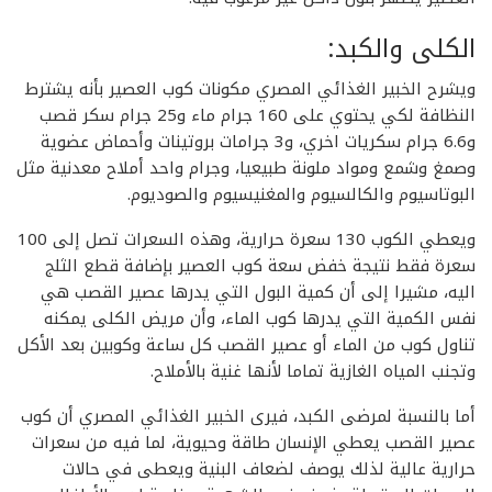
الكلى والكبد:
ويشرح الخبير الغذائي المصري مكونات كوب العصير بأنه يشترط
النظافة لكي يحتوي على 160 جرام ماء و25 جرام سكر قصب
و6.6 جرام سكريات اخري، و3 جرامات بروتينات وأحماض عضوية
وصمغ وشمع ومواد ملونة طبيعيا، وجرام واحد أملاح معدنية مثل
البوتاسيوم والكالسيوم والمغنيسيوم والصوديوم.
ويعطي الكوب 130 سعرة حرارية، وهذه السعرات تصل إلى 100
سعرة فقط نتيجة خفض سعة كوب العصير بإضافة قطع الثلج
اليه، مشيرا إلى أن كمية البول التي يدرها عصير القصب هي
نفس الكمية التي يدرها كوب الماء، وأن مريض الكلى يمكنه
تناول كوب من الماء أو عصير القصب كل ساعة وكوبين بعد الأكل
وتجنب المياه الغازية تماما لأنها غنية بالأملاح.
أما بالنسبة لمرضى الكبد، فيرى الخبير الغذائي المصري أن كوب
عصير القصب يعطي الإنسان طاقة وحيوية، لما فيه من سعرات
حرارية عالية لذلك يوصف لضعاف البنية ويعطى في حالات