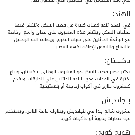
علي وجه الخصوص في المناطق التي يقيمون بها.
الهند:
في الهند تنمو كميات كبيرة من قصب السكر، وتنتشر فيها
صناعات السكر. وينتشر هذه المشروب علي نطاق واسع، وخاصة
مع البائعة الجائلين علي جنبات الطرق. ويضاف اليه الزنجبيل
والنعناع والليمون لإضافة نكهة للعصير.
باكستان:
يعتبر عصير قصب السكر هو المشروب الوطني لباكستان، ويباع
بكثرة في المحلات ومع الباعة الجائلين علي الطرقات. ويقدم
كمشروب طارج في أكواب زجاجية أو بلاستيكية.
بنجلاديش:
مشروب شائع جدا في بنجلاديش ويتناوله عامة الناس. ويستخدم
فيه عصارات يدوية أو ماكينات كبيرة.
هونج كونج: