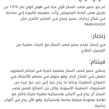
تم بيع عصير قصب السكر لأول مرة في هونج كونج عام 1970 عن
طريق بعض الباعة المتجولين. وأدت شعبيته الكبيرة إلي صناعته
في شكل زجاجات عصير. ويباع في المتاجر الكبرى مثل
PARKnSHOP.
زنجبار:
في زنجبار، يقدم عصير قصب السكر مع كميات صغيرة من
الزنجبيل الطازج.
فيتنام:
يحظى عصير قصب السكر بشعبية كبيرة في فيتنام كمشروب
منعش في المناخ الحار. وهو متوفر في معظم الأكشاك في
الشوارع الصغيرة، وغالبا ما يباع جنبا إلى جنب مع غيره من
المشروبات الشعبية الآسيوية. وكان من الشائع لعصير قصب
السكر أن يباع في أكياس بلاستيكية صغيرة مليئة بالثلج مع
نهاية مفتوحة مرفقة بماصة بلاستيكية. وهو الآن يباع في أكواب
زجاجية.