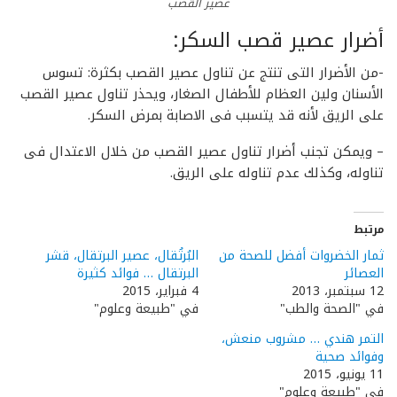
عصير القصب
أضرار عصير قصب السكر:
-من الأضرار التى تنتج عن تناول عصير القصب بكثرة: تسوس
الأسنان ولين العظام للأطفال الصغار، ويحذر تناول عصير القصب
على الريق لأنه قد يتسبب فى الاصابة بمرض السكر.
– ويمكن تجنب أضرار تناول عصير القصب من خلال الاعتدال فى
تناوله، وكذلك عدم تناوله على الريق.
مرتبط
ثمار الخضروات أفضل للصحة من
البُرتُقال، عصير البرتقال، قشر
العصائر
البرتقال … فوائد كثيرة
12 سبتمبر، 2013
4 فبراير، 2015
في "الصحة والطب"
في "طبيعة وعلوم"
التمر هندي … مشروب منعش،
وفوائد صحية
11 يونيو، 2015
في "طبيعة وعلوم"