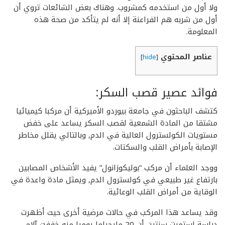
ولا أول من استخدمه كمشروب. وهناك بعض الشائعات تروي أن
أول من شربه هم الفراعنة إلا أنه لم يتأكد من صحة هذه
المعلومة.
عناصر المحتوي
]
hide
[
فوائد عصير قصب السكر:
كتشف الباحثون في جامعة بيوردو الأميركية أن مركبا كيميائيا
مشتقا من المادة الشمعية لقصب السكر يساعد على خفض
مستويات الكولسترول العالية في الدم, وبالتالي يقلل مخاطر
الإصابة بأمراض القلب والسكتات.
ووجد العلماء أن مركب “بوليكوزانول” يفيد الأشخاص المصابين
بارتفاع غير طبيعي في كولسترول الدم, ويمثل مادة واعدة في
الوقاية من أمراض القلب الوعائية.
وقد يساعد هذا المركب في حالات مرضية أخرى حيث أظهرت
دراسة استمرت سنتين أن 20 مليجراما يوميا منه خففت آلام