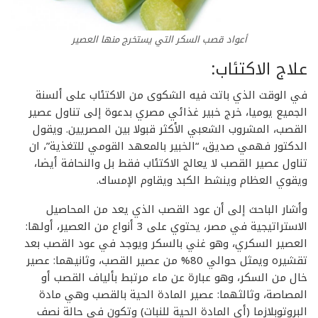
أعواد قصب السكر التي يستخرج منها العصير
علاج الاكتئاب:
في الوقت الذي باتت فيه الشكوى من الاكتئاب على ألسنة
الجميع يوميا، خرج خبير غذائي مصري بدعوة إلى تناول عصير
القصب، المشروب الشعبي الأكثر قبولا بين المصريين. ويقول
الدكتور فهمي صديق، “الخبير بالمعهد القومي للتغذية”، ان
تناول عصير القصب لا يعالج الاكتئاب فقط بل والنحافة أيضا،
ويقوي العظام وينشط الكبد ويقاوم الإمساك.
وأشار الباحث إلى أن عود القصب الذي يعد من المحاصيل
الاستراتيجية في مصر، يحتوي على 3 أنواع من العصير، أولها:
العصير السكري، وهو غني بالسكر ويوجد في عود القصب بعد
تقشيره ويمثل حوالي 80% من عصير القصب، وثانيهما: عصير
خال من السكر، وهو عبارة عن ماء مرتبط بألياف القصب أو
المصاصة، وثالثهما: عصير المادة الحية بالقصب وهي مادة
البروتوبلازما (أي المادة الحية للنبات) وتكون في حالة نصف