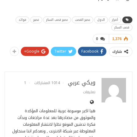
أضرار
الدول
عصير القصب
عصير قصب السكر
غصير
فوائد
قصب السكر
0
1,376
Google+
Twitter
Facebook
شارك
ويكي عربي
1014 المشاركات
1
تعليقات
هيا اكبر موسوعة عربية للمعلومات المؤكدة
والموثوق من مصادرها بعد عدة مراجعات وبدأت
فكرة تدشين الموقع نظرا لانتشار المعلومات
المغلوطة عبر شبكة الانترنت , ونعدكم اننا سنحاول