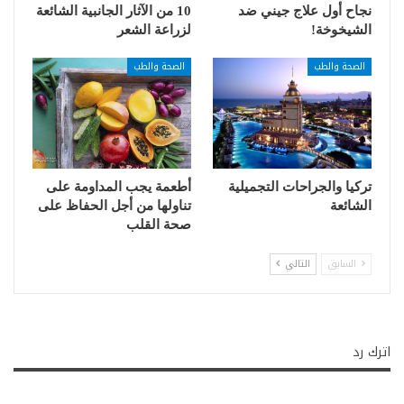
نجاح أول علاج جيني ضد
10 من الآثار الجانبية الشائعة
الشيخوخة!
لزراعة الشعر
الصحة والطب
الصحة والطب
تركيا والجراحات التجميلية
أطعمة يجب المداومة على
الشائعة
تناولها من أجل الحفاظ على
صحة القلب
السابق
التالي
اترك رد