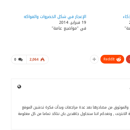
كاء
الإعجاز في شكل الخضروات والفواكه
19 فبراير، 2014
ة"
في "مواضيع عامة"
ReddIt
0
2,064
ة والموثوق من مصادرها بعد عدة مراجعات وبدأت فكرة تدشين الموقع
 الانترنت , ونعدكم اننا سنحاول جاهدين بان نتاكد تماما من كل معلومة