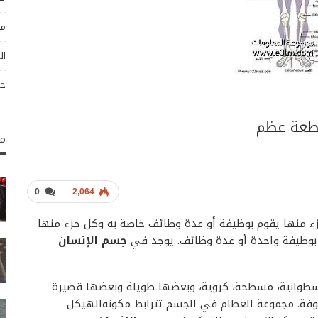
مو
ال
حو
مك
0
2,064
ء منها يقوم بوظيفة أو عدة وظائف خاصة به وكل جزء منها
 بوظيفة واحدة أو عدة وظائف. يوجد في
جسم الإنسان
طوانية
،
مسطحة
،
كروية،
وبعضها طويلة وبعضها قصيرة
فة. مجموعة العظام في الجسم تترابط
مكونةالهيكل