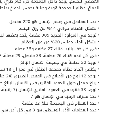
العظمي
للجسم. يوجد داخل
الجمجمة
جزء هام طري يع
الدماغ
. عظام
الجمجمة
قوية وصلبة تحمي
الدماغ
بداخل
• عدد المفاصل في جسم الإنسان هو 220 مفصل
• تشكل العظام حوالي 14% من وزن الجسم
• توجد في المولود الجديد 305 عظمة يتحد بعضها ليصل عدد العظام في الإنسان البالغ الى 206 عظمة
• يشكل الماء حوالي 20% من وزن العظام
• في كل كف باليد هناك 27 عظمة و35 عضلة
• في كل قدم هناك 26 عظمة، 33 مفصل، 29 عضلة، 107 رباط، فتبارك الله أحسن الخالقين
• توجد 22 عظمة في جمجمة الانسان البالغ
• يكتمل اتحاد عظام جمجمة الطفل في عمر ال 18 شهر
• يوجد 12 زوج من الأضلاع في القفص الصدري (24 ضلع)
• يبلغ معدل طول العمود الفقري في الانسان البالغ حوالي 17
• توجد 33 فقرة في العمود الفقري للإنسان (7 رقبية، 12 صدرية، 5 قطنية، 5 عجزية، 4 عصبية )
• عدد فقرات الرقبة في الإنسان هو 7
• عدد العظام في الجمجمة يبلغ 22 عظمة
• عدد العظمات الأذن الوسطى هو 3 في كل أذن هي الطرقة والسندان والركاب