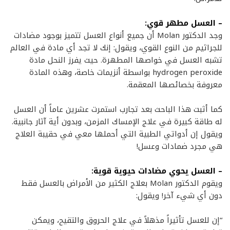
– العسل مطهر قوي:
وجد الدكتور Molan أن جميع أنواع العسل تتميز بوجود مضادات
للجراثيم من النوع القوي، ويقول: إنك لا تجد أي مادة في العالم
تشبه العسل في خواصها المطهرة. حيث يفرز النحل مادة
hydrogen peroxide بواسطة أنزيمات خاصة، وهذه المادة
معروفة بخصائصها المعقمة.
كما أثبت هذا الباحث بعد تجارب استمرت عشرين عاماً أن العسل
له طاقة كبيرة في علاج الإمساك المزمن، وبدون أية آثار جانبية.
ويقول إن أدواتي الطبية التي أحملها معي في حقيبة العلاج
هي مجرد ضمادات وعسل!
– العسل يحوي مضادات حيوية قوية:
ويقوم الدكتور Molan بعلاج الكثير من الأمراض بالعسل فقط
دون أي شيء آخر! ويقول:
“إن للعسل تأثيراً مذهلاً في علاج الحروق والتقيح، ويمكن