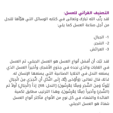
التصنيف القرآني للعسل:
لقد رتَّب الله تبارك وتعالى في كتابه الوسائل التي هيَّأها للنحل
من أجل صناعة العسل كما يلي:
1- الجبال.
2- الشجر.
3- العرائش.
لقد ثبُت أن أفضل أنواع العسل هو العسل الجبلي، ثم العسل
في الغابات والذي نجده في جذوع الأشجار، وأخيراً العسل الذي
يصنعه النحل في الخلايا الصناعية التي يصنعها الإنسان له.
لذلك قال تعالى: (وَأَوْحَى رَبُّكَ إِلَى النَّحْلِ أَنِ اتَّخِذِي مِنَ الْجِبَالِ
بُيُوتًا وَمِنَ الشَّجَرِ وَمِمَّا يَعْرِشُونَ) [النحل: 68]. إذاً (الْجِبَالِ) أولاً ثم
(الشَّجَرِ) وأخيراً (مِمَّا يَعْرِشُونَ)، وهذا الترتيب مطابق لكمية
الفائدة والشفاء في كل نوع من الأنواع. فأكثر أنواع العسل
شفاءً هو العسل الجبلي.