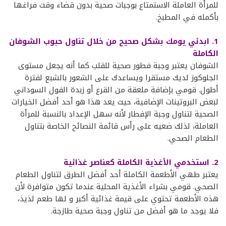
للمرأة العاملة الاستمتاع بوجبات صحية بدون قضاء وقت فراغها
بأكمله في المطبخ.
1. ابدئي يومك بشكل صحيح من خلال تناول حبوب الشوفان
الكاملة
الشوفان يعتبر وجبة فطور صحية للقلب كما أنه يجعل مستوى
الجلوكوز لديك مستقرا ويساعدك على الشعور بالشبع لفترة
أطول. قومي بإضافة ملعقة من القرع أو زبدة الفول السوداني
لبعض البروتينات الإضافية، حيث يعد هذا هو أحد أفضل الخيارات
الصحية لتناول وجبة الإفطار لأنه سهل الإعداد بالنسبة للمرأة
العاملة، لذلك ضعيه على رأس قائمة النصائح الخاصة بتناول
الطعام الصحي.
2. استخدمي الأغذية الكاملة كعناصر غذائية
يعتبر طهي الأطعمة الكاملة أحد أفضل الطرق لتناول الطعام
الصحي. قومي بشراء الأغذية المحلية عندما تكون متوافرة لأن
هذه الأطعمة تحتوي على قيمة غذائية أكبر و لها طعم لذيذ،
فلا يوجد ما هو أفضل من تناول وجبة صحية طازجة.