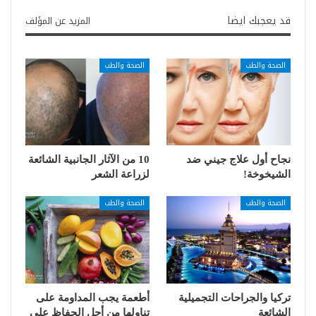
قد يعجبك ايضا
المزيد عن المؤلف
الصحة والطب
الصحة والطب
نجاح أول علاج جيني ضد
10 من الآثار الجانبية الشائعة
الشيخوخة!
لزراعة الشعر
الصحة والطب
الصحة والطب
تركيا والجراحات التجميلية
أطعمة يجب المداومة على
الشائعة
تناولها من أجل الحفاظ على