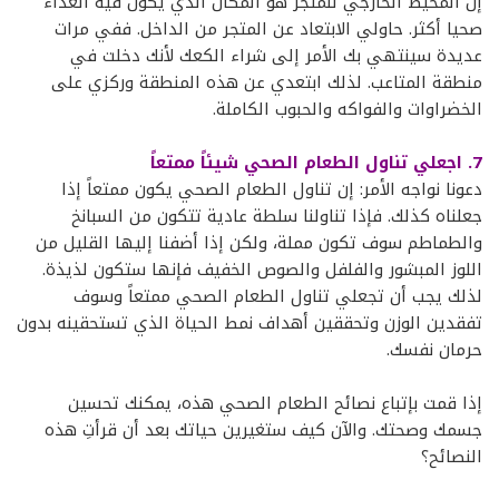
إن المحيط الخارجي للمتجر هو المكان الذي يكون فيه الغذاء
صحيا أكثر. حاولي الابتعاد عن المتجر من الداخل. ففي مرات
عديدة سينتهي بك الأمر إلى شراء الكعك لأنك دخلت في
منطقة المتاعب. لذلك ابتعدي عن هذه المنطقة وركزي على
الخضراوات والفواكه والحبوب الكاملة.
7. اجعلي تناول الطعام الصحي شيئاً ممتعاً
دعونا نواجه الأمر: إن تناول الطعام الصحي يكون ممتعاً إذا
جعلناه كذلك. فإذا تناولنا سلطة عادية تتكون من السبانخ
والطماطم سوف تكون مملة، ولكن إذا أضفنا إليها القليل من
اللوز المبشور والفلفل والصوص الخفيف فإنها ستكون لذيذة.
لذلك يجب أن تجعلي تناول الطعام الصحي ممتعاً وسوف
تفقدين الوزن وتحققين أهداف نمط الحياة الذي تستحقينه بدون
حرمان نفسك.
إذا قمت بإتباع نصائح الطعام الصحي هذه، يمكنك تحسين
جسمك وصحتك. والآن كيف ستغيرين حياتك بعد أن قرأتِ هذه
النصائح؟