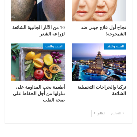
نجاح أول علاج جيني ضد
10 من الآثار الجانبية الشائعة
الشيخوخة!
لزراعة الشعر
الصحة والطب
الصحة والطب
تركيا والجراحات التجميلية
أطعمة يجب المداومة على
الشائعة
تناولها من أجل الحفاظ على
صحة القلب
السابق
التالي