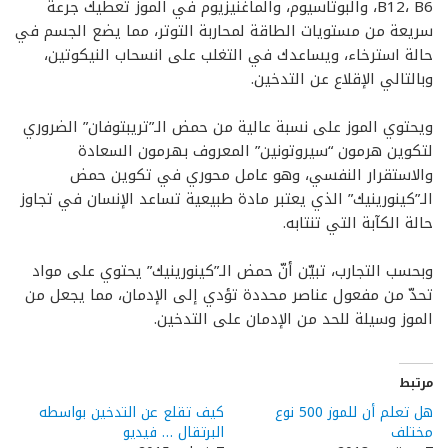
B12، B6، والبوتاسيوم، والماغنيزيوم في الموز تعطيك جرعة
سريعة من مستويات الطاقة لمحاربة التوتر، مما يضع الجسم في
حالة استرخاء، ويساعدك في التغلب على انسحاب النيكوتين،
وبالتالي الإقلاع عن التدخين.
ويحتوي الموز على نسبة عالية من حمض الـ”تريبتوفان” الضروري
لتكوين هرمون “سيروتونين” المعروف بهرمون السعادة
والاستقرار النفسي، وهو عامل محوري في تكوين حمض
الـ”كينورينيك” الذي يعتبر مادة طبيعية تساعد الإنسان في تجاوز
حالة الكآبة التي تنتابه.
وبحسب التجارب، تبيّن أنّ حمض الـ”كينورينيك” يحتوي على مواد
تحدّ من مفعول عناصر محددة تؤدي إلى الإدمان، مما يجعل من
الموز وسيلة للحد من الإدمان على التدخين.
مرتبط
هل تعلم أن للموز 500 نوع
كيف تقلع عن التدخين بواسطه
مختلف
البرتقال … فيديو