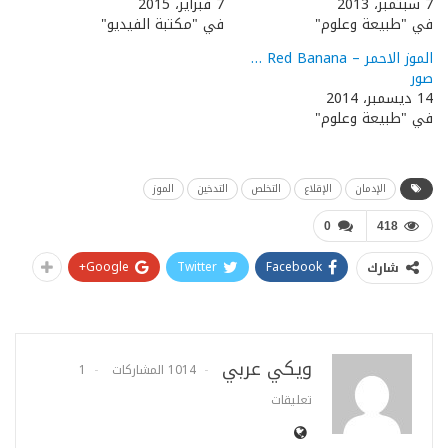
7 سبتمبر، 2013
7 فبراير، 2015
في "طبيعة وعلوم"
في "مكتبة الفيديو"
الموز الاحمر – Red Banana …
صور
14 ديسمبر، 2014
في "طبيعة وعلوم"
الإدمان
الإقلاع
التخلص
التدخين
الموز
0
418
Google+
Twitter
Facebook
شارك
ويكي عربي
1014 المشاركات
1
تعليقات