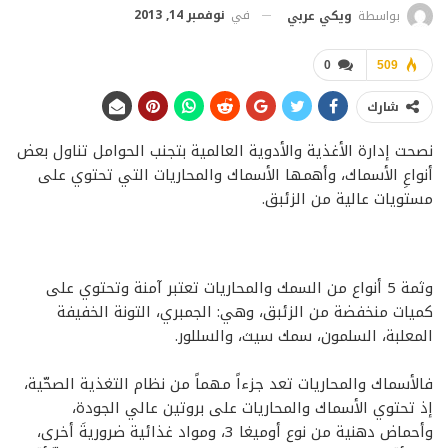
في
نوفمبر 14, 2013
بواسطة
ويكي عربي
0
509
شارك
نصحت إدارة الأغذية والأدوية العالمية بتجنب الحوامل تناول بعض
أنواعِ الأسماك، وأهمها الأسماك والمحاريات التي تحتوي على
مستويات عالية من الزئبق.
وثمة 5 أنواع من السمك والمحاريات تعتبر آمنة وتحتوي على
كميات منخفضة من الزئبق، وهي: الجمبري، التونة الخفيفة
المعلبة، السلمون، سمك سيث، والسللور.
فالأسماك والمحاريات تعد جزءاً مهماً من نظام التغذية الصحّية،
إذ تحتوي الأسماك والمحاريات على بروتين عالي الجودة،
وأحماض دهنية من نوع أوميغا 3، ومواد غذائية ضروريةَ أخرى،