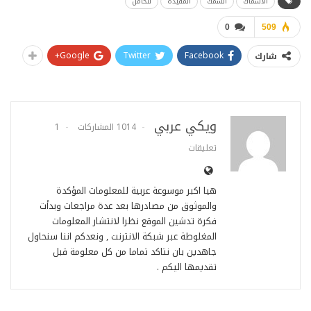
الأسماك
السمك
المفيدة
للحامل
0
509
Google+
Twitter
Facebook
شارك
ويكي عربي
1014 المشاركات
1
تعليقات
هيا اكبر موسوعة عربية للمعلومات المؤكدة
والموثوق من مصادرها بعد عدة مراجعات وبدأت
فكرة تدشين الموقع نظرا لانتشار المعلومات
المغلوطة عبر شبكة الانترنت , ونعدكم اننا سنحاول
جاهدين بان نتاكد تماما من كل معلومة قبل
تقديمها اليكم .