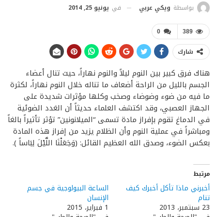
في
يونيو 25, 2014
بواسطة
ويكي عربي
0
389
شارك
هناك فرق كبير بين النوم ليلاً والنوم نهاراً، حيث تنال أعضاء
الجسم بالليل من الراحة أضعاف ما تناله خلال النوم نهاراً، لكثرة
ما فيه من ضوء وضوضاء وصخب وكلها مؤثرات شديدة على
الجهاز العصبي، وقد اكتشف العلماء حديثاً أن الغدد الضوئية
في الدماغ تقوم بإفراز مادة تسمى “الميلانونين” تؤثر تأثيراً بالغاً
ومباشراً في عملية النوم وأن الظلام يزيد من إفراز هذه المادة
بعكس الضوء، وصدق الله العظيم القائل: (وَجَعَلْنَا اللَّيْلَ لِبَاساً ).
مرتبط
أخبرني ماذا تأكل أخبرك كيف
الساعة البيولوجية في جسم
تنام
الإنسان
23 سبتمبر، 2013
1 فبراير، 2015