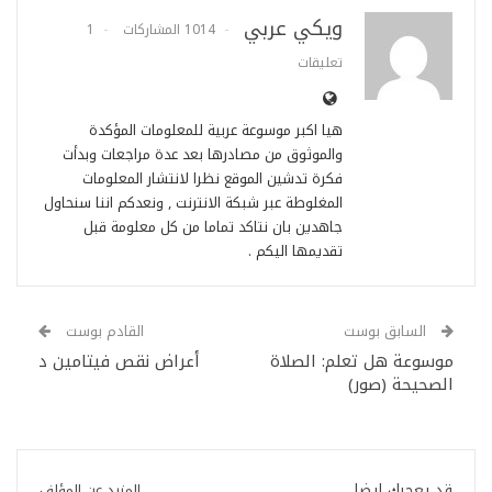
ويكي عربي
1014 المشاركات
1
تعليقات
هيا اكبر موسوعة عربية للمعلومات المؤكدة
والموثوق من مصادرها بعد عدة مراجعات وبدأت
فكرة تدشين الموقع نظرا لانتشار المعلومات
المغلوطة عبر شبكة الانترنت , ونعدكم اننا سنحاول
جاهدين بان نتاكد تماما من كل معلومة قبل
تقديمها اليكم .
السابق بوست
القادم بوست
موسوعة هل تعلم: الصلاة
أعراض نقص فيتامين د
الصحيحة (صور)
قد يعجبك ايضا
المزيد عن المؤلف