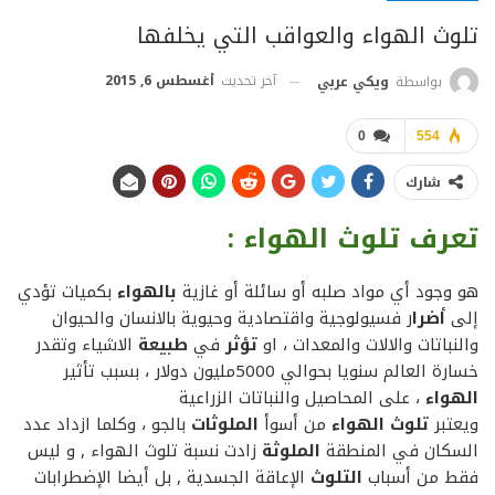
تلوث الهواء والعواقب التي يخلفها
آخر تحديث
أغسطس 6, 2015
بواسطة
ويكي عربي
0
554
شارك
تعرف تلوث الهواء :
هو وجود أي مواد صلبه أو سائلة أو غازية
بالهواء
بكميات تؤدي
إلى
أضرا
ر فسيولوجية واقتصادية وحيوية بالانسان والحيوان
والنباتات والالات والمعدات ، او
تؤثر
في
طبيعة
الاشياء وتقدر
خسارة العالم سنويا بحوالي 5000مليون دولار ، بسبب تأثير
الهواء
، على المحاصيل والنباتات الزراعية
ويعتبر
تلوث الهواء
من أسوأ
الملوثات
بالجو ، وكلما ازداد عدد
السكان في المنطقة
الملوثة
زادت نسبة تلوث الهواء , و ليس
فقط من أسباب
التلوث
الإعاقة الجسدية , بل أيضا الإضطرابات