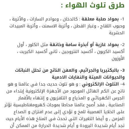
طرق تلوث الهواء :
1-
بمواد صلبة معلقة
: كالدخان ، وعوادم السارات ، والأتربة ،
وحبوب اللقاح ، وغبار القطن ، وأتربة الاسمنت ، وأتربة المبيدات
الحشرية
2-
بمواد غازية أو أبخرة سامة وخانقة
مثل الكلور ، أول
أكسيد الكربون ، أكسيد النتروجين ، ثاني أكسيد الكبريت ،
الأوزون
3- بالبكتيريا والجراثيم، والعفن الناتج من تحلل النباتات
والحيوانات الميتة والنفايات الادمية
4-
التلوث الإلكتروني
: و هو تلوث حديث جدا في عالمنا و هو
ناتج عن الكم الهائل الموجود من الأجهزة الإلكترونية إبتداء من
الجرس الكهربائي و المذياع و التلفزيون و إنتهاء بالأقمار
الصناعية , فقد أصبح عالمنا محاطا بموجات كهرومغناطيسية تؤثر
على الخلايا العصبية للمخ و تؤدي إلى عدم افتزان و الصداع
المزمن , و أيضا التغيرات التي تحدث في المناخ هذه الأيام حيث
تجد أيام شديدة البرودة و أيام شديدة الحرارة من الممكن أن