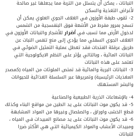
النباتات ، يمكن أن يتسلل من التربة مما يجعلها غير صالحة
لأغراض التغذية والسكن
2- ثقوب طبقة الأوزون في الغلاف الجوي العلوي يمكن أن
تسمح بمرور مفرط من الأشعة فوق البنفسجية من الشمس
لدخول الأرض مما تسبب في
أضرار
للأشجار والنباتات الأوزون في
الغلاف الجوي السفلي مما يؤدي إلى منع تنفس النبات عن
طريق عرقلة الفتحات فقد تعطل عملية التمثيل الضوئي في
النباتات المائية ، وبالتالي يؤثر على النظم الايكولوجية التي
تعتمد على هذه النباتات
3- النباتات البرية والمائية قد تمتص الملوثات من المياه (كمصدر
المغذيات الرئيسية) وتمريرها عبر السلسلة الغذائية للحيوانات
والبشر المستهلك
4- بالإشعاعات الذرية الطبيعية والصناعية
5- قد يكون موت النباتات على يد الطين من مواقع البناء وكذلك
قطع الخشب واوراق ، والصلصال وغيرها من المواد المشابهة
6- قد يكون موت النباتات على يد مصانع المبيدات في المياه ،
ومبيدات الأعشاب والمواد الكيميائية التي هي الأكثر ضررا
للنباتات