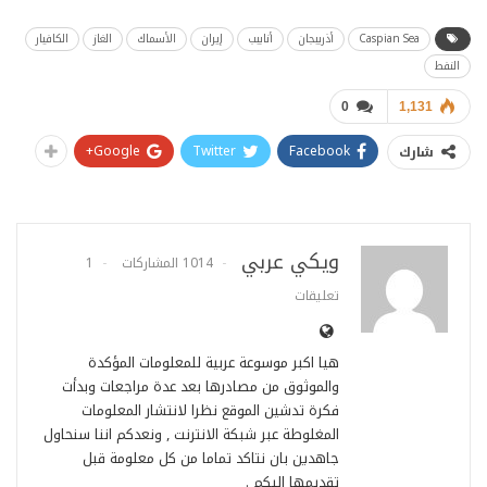
Caspian Sea
أذربيجان
أنابيب
إيران
الأسماك
الغاز
الكافيار
النفط
0
1,131
Google+
Twitter
Facebook
شارك
ويكي عربي
1014 المشاركات
1
تعليقات
هيا اكبر موسوعة عربية للمعلومات المؤكدة
والموثوق من مصادرها بعد عدة مراجعات وبدأت
فكرة تدشين الموقع نظرا لانتشار المعلومات
المغلوطة عبر شبكة الانترنت , ونعدكم اننا سنحاول
جاهدين بان نتاكد تماما من كل معلومة قبل
تقديمها اليكم .