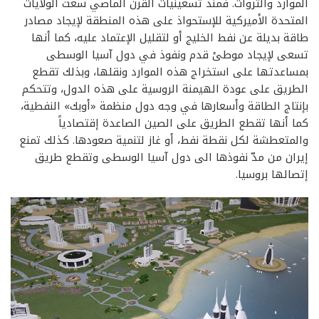
الموارد والثروات. فمنذ تسعينيات القرن الماضي سعت الولايات
المتحدة الأميركية للإستحواذ على هذه المنطقة لإيجاد مصادر
طاقة بديلة عن نفط الخليج أو لتقليل الإعتماد عليه، كما أنها
تسعى لإيجاد موطئ قدم ونفوذ في دول آسيا الوسطى
بمساعدتها على استخراج هذه الموارد ونقلها، وبذلك تقطع
الطريق على عودة الهيمنة الروسية على هذه الدول، وتتحكم
بإنتاج الطاقة وأسعارها في وجه دول منظمة «أوبك» النفطية،
كما أنها تقطع الطريق على الصين الصاعدة إقتصادياً
والمتعطشة لكل نقطة نفط، أو غاز لتنمية صعودها. كذلك تمنع
إيران من مدّ نفوذها الى دول آسيا الوسطى وتقطع طريق
إتصالها بروسيا.