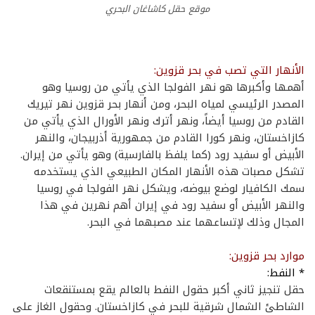
موقع حقل كاشاغان البحري
الأنهار التي تصب في بحر قزوين:
أهمها وأكبرها هو نهر الفولجا الذي يأتي من روسيا وهو
المصدر الرئيسي لمياه البحر، ومن أنهار بحر قزوين نهر تيريك
القادم من روسيا أيضاً، ونهر أترك ونهر الأورال الذي يأتي من
كازاخستان، ونهر كورا القادم من جمهورية أذربيجان، والنهر
الأبيض أو سفيد رود (كما يلفظ بالفارسية) وهو يأتي من إيران.
تشكل مصبات هذه الأنهار المكان الطبيعي الذي يستخدمه
سمك الكافيار لوضع بيوضه، ويشكل نهر الفولجا في روسيا
والنهر الأبيض أو سفيد رود في إيران أهم نهرين في هذا
المجال وذلك لإتساعهما عند مصبهما في البحر.
موارد بحر قزوين:
* النفط:
حقل تنجيز ثاني أكبر حقول النفط بالعالم يقع بمستنقعات
الشاطئ الشمال شرقية للبحر في كازاخستان. وحقول الغاز على