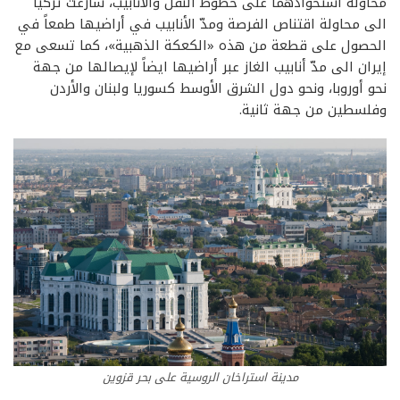
محاولة استحواذهما على خطوط النقل والأنابيب، سارعت تركيا
الى محاولة اقتناص الفرصة ومدّ الأنابيب في أراضيها طمعاً في
الحصول على قطعة من هذه «الكعكة الذهبية»، كما تسعى مع
إيران الى مدّ أنابيب الغاز عبر أراضيها ايضاً لإيصالها من جهة
نحو أوروبا، ونحو دول الشرق الأوسط كسوريا ولبنان والأردن
وفلسطين من جهة ثانية.
مدينة استراخان الروسية على بحر قزوين