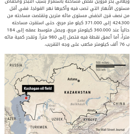
ويعاني بحر قزوين تقلّص مساحته باستمرار بسبب التبخر وانخفاض
مستوى الأنهار التي تصب فيه وأكبرها نهر الفولجا. ففي أقل
من نصف قرن انخفض مستوى مائه مترين وتقلصت مساحته من
424.300 إلى 371.000 كيلو متر مربع، حتى استقرت مساحته
حالياً عند 360.000 كيلومتر مربع، ويصل متوسط عمقه إلى 184
متراً، أما أعمق نقطة فيه فتصل إلى 980 متراً. وتقدر كمية مائه
ب 76 ألف كيلومتر مكعب على وجه التقريب.