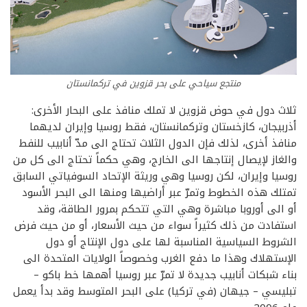
منتجع سياحي على بحر قزوين في تركمانستان
ثلاث دول في حوض قزوين لا تملك منافذ على البحار الأخرى:
أذربيجان، كازخستان وتركمانستان، فقط روسيا وإيران لديهما
منافذ أخرى، لذلك فإن الدول الثلاث تحتاج الى مدّ أنابيب للنفط
والغاز لإيصال إنتاجها الى الخارج، وهي حكماً تحتاج الى كل من
روسيا وإيران، لكن روسيا وهي وريثة الإتحاد السوفياتي السابق
تمتلك هذه الخطوط وتمرّ عبر أراضيها ومنها الى البحر الأسود
أو الى أوروبا مباشرة وهي التي تتحكم بمرور الطاقة، وقد
استفادت من ذلك كثيراً سواء من حيث الأسعار، أو من حيث فرض
الشروط السياسية المناسبة لها على دول الإنتاج أو دول
الإستهلاك وهذا ما دفع الغرب وخصوصاً الولايات المتحدة الى
بناء شبكات أنابيب جديدة لا تمرّ عبر روسيا أهمها خط باكو –
تبليسي – جيهان (في تركيا) على البحر المتوسط وقد بدأ يعمل