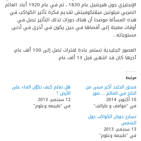
الإنجليزي جون هيرشيل عام 1830 ، ثم في عام 1920 أعاد العالم
الصربي ميلوتين ميلانكوفيتش تقديم فكرة تأثير الكواكب في
هذه المسألة موضحا أن هناك دورات لذلك التأثير تصل في
أوقات معينة إلى أقصاها في حين يكون في أخرى في أدنى
مستوياته…
العصور الجليدية تستمر عادة لفترات تصل إلى 100 ألف عام،
آخرها كان قد انتهى قبل 13 ألف عام.
مرتبط
فندق الجليد أكبر مبنى من
هل تعلم كيف تكوّن الماء على
الثلج في العالم … صور
الأرض ؟
10 أكتوبر، 2014
12 سبتمبر، 2013
في "مواقف و طرائف"
في "طبيعة وعلوم"
تسارع دوران الكواكب حول
الشمس
13 سبتمبر، 2013
في "طبيعة وعلوم"