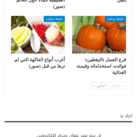
(صور)
طبيعة وعلوم
طبيعة وعلوم
قرع العسل (اليقطين):
أغرب أنواع الفاكهة التي لم
فوائده، استخداماته وقيمته
ترها من قبل (صور)
الغذائية
السابق
التالي
اترك رد
لن يتم نشر عنوان بريدك الإلكتروني.