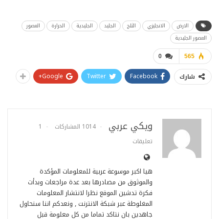
الارض
الانجليزي
الثلج
الجليد
الجليدية
الحرارة
العصور
العصور الجليدية
0
565
Google+
Twitter
Facebook
شارك
ويكي عربي
1014 المشاركات
1
تعليقات
هيا اكبر موسوعة عربية للمعلومات المؤكدة
والموثوق من مصادرها بعد عدة مراجعات وبدأت
فكرة تدشين الموقع نظرا لانتشار المعلومات
المغلوطة عبر شبكة الانترنت , ونعدكم اننا سنحاول
جاهدين بان نتاكد تماما من كل معلومة قبل