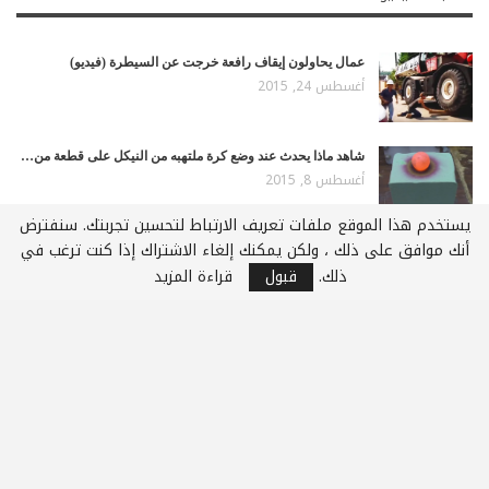
عمال يحاولون إيقاف رافعة خرجت عن السيطرة (فيديو)
أغسطس 24, 2015
شاهد ماذا يحدث عند وضع كرة ملتهبه من النيكل على قطعة من…
أغسطس 8, 2015
يستخدم هذا الموقع ملفات تعريف الارتباط لتحسين تجربتك. سنفترض
أنك موافق على ذلك ، ولكن يمكنك إلغاء الاشتراك إذا كنت ترغب في
أفعى وتمساح، صراع الحيوانات؟ فيديو
أبريل 30, 2015
ذلك.
قبول
قراءة المزيد
سر عمل عصير الليمون بالقشر فى الخلاط بدون أى مرارة –…
أبريل 14, 2015
السابق
التالي
1 من 5