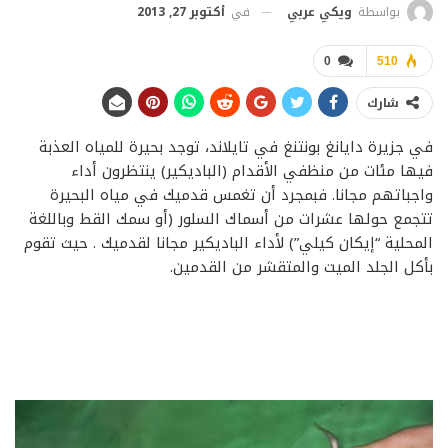
في
أكتوبر 27, 2013
بواسطة
ويكي عربي
0
510
شارك
في جزيرة دايانغ بونتنغ في تايلاند، توجد بحيرة للمياه العذبة
فيها مئات من منظفي الأقدام (الباديكير) ينتظرون أداء
واجباتهم مجانا. فبمجرد أن تغمس قدميك في مياه البحيرة
تتجمع حولها عشرات من أسماك السلور (أو سمك القط وباللغة
المحلية “إيكان كيلي”) لأداء الباديكير مجانا لقدميك . حيث تقوم
بأكل الجلد الميت والمتقشر من القدمين.