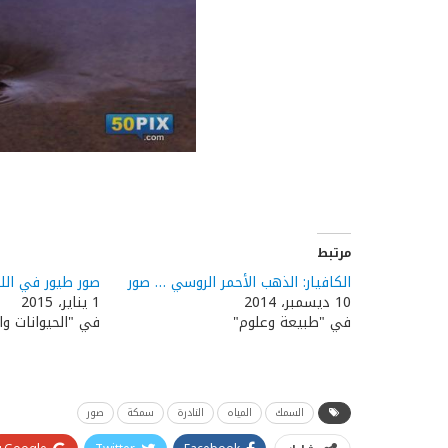
مرتبط
الكافيار: الذهب الأحمر الروسي … صور
صور طيور في الل
10 ديسمبر، 2014
1 يناير، 2015
في "طبيعة وعلوم"
في "الحيوانات وا
السمك
المياه
النادرة
سمكة
صور