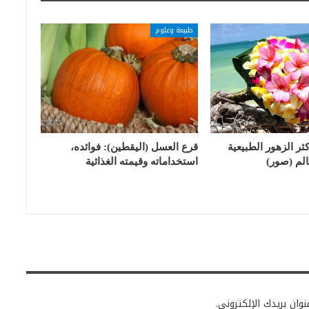
طبيعة وعلوم
ر الزهور الطبيعية
قرع العسل (اليقطين): فوائده،
الم (صور)
استخداماته وقيمته الغذائية
وان بريدك الإلكتروني.