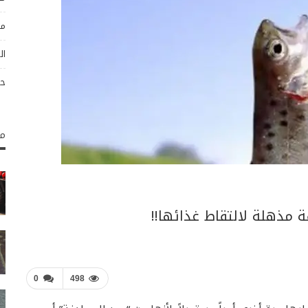
مو
ال
حو
مك
 مذهلة لالتقاط غذائها!!
0
498