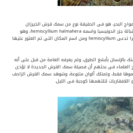
اج البحر، هو فى الحقيقة نوع من سمك قرش الخيرزان
ويستخدم أربع زعانف من زعانفه للزحف على قاع البحر قبالة جزر اندونيسيا واسمه hemiscyllium halmahera، وهو
مشتق من اسم مجموعة من سمك قرش تشابهها كثيرا تدعى hemiscyllium ومن اسم المكان التى تم العثور عليها
 بالإنسان بأبشع الطرق، ولم يعرفه العامة من قبل على أنه
وضح العلماء فى بحثهم أن فصيلة سمك القرش الجديدة لا تؤذى
 27 بوصة و 2 سم عند كامل نموها فقط، وتمتلك ألوان متنوعة، وشوهد سمك القرش الزاحف
للافقاريات لتلتهمها كوجبة فى الليل.