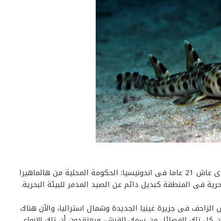
يقول مارك اردمان الأمريكى من كاورلينا الجنوبية، والذى عاش 21 عاما فى اندونيسيا: الحكومة المحلية من هالماهيرا
رية فى المنطقة كبديل دائم عن الصيد المدمر للبيئة البحرية.
الزاحف فى جزيرة غينيا الجديدة وشمال استراليا، والآن هناك
 بين كل تلك الفصائل من سمك القرش، ويعتقدون أن تلك الانواع