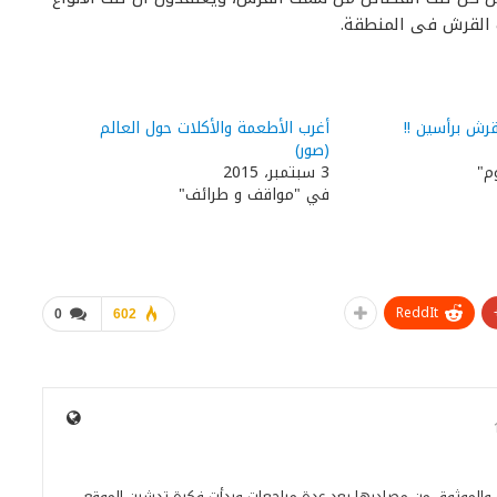
 القرش فى المنطقة.
ش برأسين !!
أغرب الأطعمة والأكلات حول العالم
(صور)
م"
3 سبتمبر، 2015
في "مواقف و طرائف"
ReddIt
0
602
ة والموثوق من مصادرها بعد عدة مراجعات وبدأت فكرة تدشين الموقع