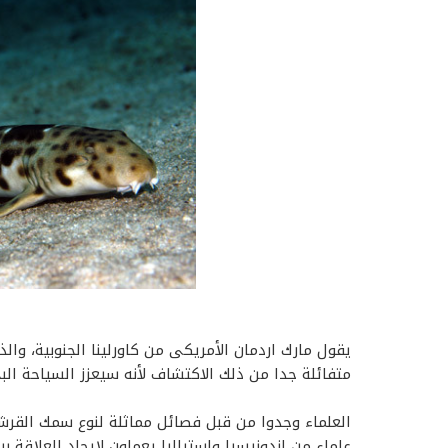
متفائلة جدا من ذلك الاكتشاف لأنه سيعزز السياحة البح
العلماء وجدوا من قبل فصائل مماثلة لنوع سمك القرش 
علماء من اندونيسيا واستراليا يعملون لإيجاد العلاقة