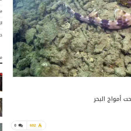
مو
ال
حو
مك
أمواج البحر
0
602