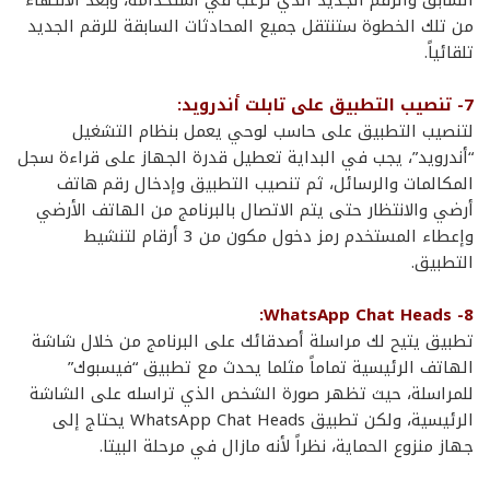
السابق والرقم الجديد الذي ترغب في استخدامه، وبعد الانتهاء
من تلك الخطوة ستنتقل جميع المحادثات السابقة للرقم الجديد
تلقائياً.
7- تنصيب التطبيق على تابلت أندرويد:
لتنصيب التطبيق على حاسب لوحي يعمل بنظام التشغيل
“أندرويد”، يجب في البداية تعطيل قدرة الجهاز على قراءة سجل
المكالمات والرسائل، ثم تنصيب التطبيق وإدخال رقم هاتف
أرضي والانتظار حتى يتم الاتصال بالبرنامج من الهاتف الأرضي
وإعطاء المستخدم رمز دخول مكون من 3 أرقام لتنشيط
التطبيق.
8- WhatsApp Chat Heads:
تطبيق يتيح لك مراسلة أصدقائك على البرنامج من خلال شاشة
الهاتف الرئيسية تماماً مثلما يحدث مع تطبيق “فيسبوك”
للمراسلة، حيث تظهر صورة الشخص الذي تراسله على الشاشة
الرئيسية، ولكن تطبيق WhatsApp Chat Heads يحتاج إلى
جهاز منزوع الحماية، نظراً لأنه مازال في مرحلة البيتا.