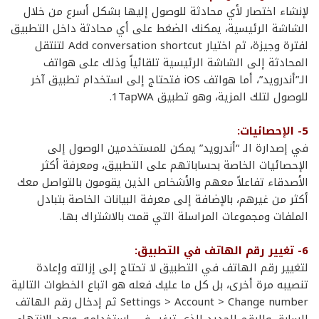
لإنشاء اختصار لأي محادثة للوصول إليها بشكل أسرع من خلال
الشاشة الرئيسية، يمكنك الضغط على أي محادثة داخل التطبيق
لفترة وجيزة، ثم اختيار Add conversation shortcut لتنتقل
المحادثة إلى الشاشة الرئيسية تلقائياً وذلك على هواتف
الـ”أندرويد”، أما هواتف iOS فتحتاج إلى استخدام تطبيق آخر
للوصول لتلك المزية، وهو تطبيق 1TapWA.
5- الإحصائيات:
في إصدارة الـ “أندرويد” يمكن للمستخدمين الوصول إلى
الإحصائيات الخاصة بحساباتهم على التطبيق، ومعرفة أكثر
الأصدقاء تفاعلاً معهم والأشخاص الذين يقومون بالتواصل معك
أكثر من غيرهم، بالإضافة إلى معرفة البيانات الخاصة بتبادل
الملفات ومجموعات المراسلة التي قمت بالاشتراك بها.
6- تغيير رقم الهاتف في التطبيق:
لتغيير رقم الهاتف في التطبيق لا تحتاج إلى إزالته وإعادة
تنصيبه مرة أخرى، بل كل ما عليك فعله هو اتباع الخطوات التالية
Settings > Account > Change number ثم إدخال رقم الهاتف