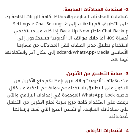
2- استعادة المحادثات السابقة:
لاستعادة المحادثات السابقة والاحتفاظ بكافة البيانات الخاصة بك
على التطبيق، قم بالذهاب إلى Settings > Chat Settings >
Chat Backup واختر Back Up Now إذا كنت من مستخدمي
أجهزة iOS، أما ملاك هواتف الـ “أندرويد” فسيحتاجون إلى
استخدام تطبيق مدير الملفات لنقل المحادثات من مسارها
الأساسي sdcard/WhatsApp/Media إلى مكان آخر واستعادتها
فيما بعد.
3- حماية التطبيق من الآخرين:
ملاك هواتف “أندرويد” وبلاك بيري بإمكانهم منع الآخرين من
الدخول على التطبيق باستخدامهم هواتفهم الذكية من خلال
خاصية WhatsApp Lock الموجودة في إعدادات البرنامج، والتي
ترغمك على استخدام كلمة مرور سرية تمنع الآخرين من التطفل
على محادثاتك السابقة، أو تفحص الصور التي قمت بإرسالها
لأصدقائك.
4- اختصارات الأرقام: