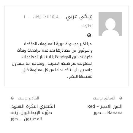
ويكي عربي
1014 المشاركات
1
تعليقات
هيا اكبر موسوعة عربية للمعلومات المؤكدة
والموثوق من مصادرها بعد عدة مراجعات وبدأت
فكرة تدشين الموقع نظرا لانتشار المعلومات
المغلوطة عبر شبكة الانترنت , ونعدكم اننا سنحاول
جاهدين بان نتاكد تماما من كل معلومة قبل
تقديمها اليكم .
السابق بوست
القادم بوست
الموز الاحمر – Red
الكشري ابتكره الهنود،
Banana … صور
طوّره الإيطاليون، زيّنه
المصريون … صور