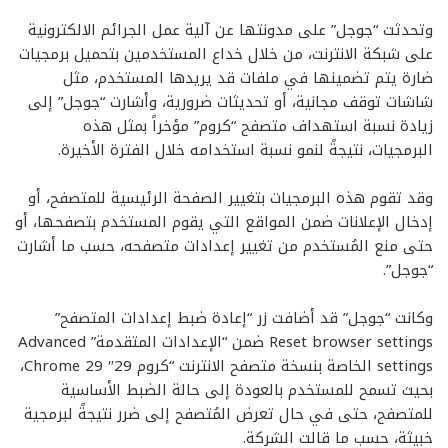
وتحدثت “جوجل” على مدونتها عن آلية عمل الجرائم الالكترونية
على شبكة الانترنت، من خلال خداع المستخدمين بتحميل برمجيات
ضارة يتم تضمينها في ملفات قد يريدها المستخدم، مثل
شاشات توقف مجانية، أو تحديثات ضرورية، وأشارت “جوجل” إلى
زيادة نسبة استهداف متصفح “كروم” مؤخراً بمثل هذه
البرمجيات، نتيجةً لنمو نسبة استخدامه خلال الفترة الأخيرة.
وقد تقوم هذه البرمجيات بتغيير الصفحة الرئيسية للمتصفح، أو
إدخال الإعلانات ضمن المواقع التي يقوم المستخدم بتصفحها، أو
حتى منع المُستخدم من تغيير إعدادات متصفحه، حسب ما أشارت
“جوجل”.
وكانت “جوجل” قد أضافت زر “إعادة ضبط إعدادات المتصفح”
Reset browser settings ضمن “الإعدادات المتقدمة” Advanced
settings الخاصة بنسخة متصفح الانترنت “كروم 29″ Chrome 29،
بحيث تسمح للمستخدم بالعودة إلى حالة الضبط الأساسية
للمتصفح، حتى في حال تعرض المُتصفح إلى ضرر نتيجةً لبرمجية
خبيثة، حسب ما قالت الشركة.