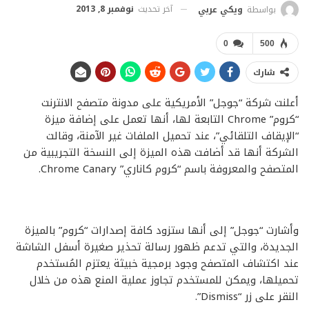
آخر تحديث
نوفمبر 8, 2013
بواسطة
ويكي عربي
0
500
شارك
أعلنت شركة “جوجل” الأمريكية على مدونة متصفح الانترنت
“كروم” Chrome التابعة لها، أنها تعمل على إضافة ميزة
“الإيقاف التلقائي”، عند تحميل الملفات غير الآمنة، وقالت
الشركة أنها قد أضافت هذه الميزة إلى النسخة التجريبية من
المتصفح والمعروفة باسم “كروم كاناري” Chrome Canary.
وأشارت “جوجل” إلى أنها ستزود كافة إصدارات “كروم” بالميزة
الجديدة، والتي تدعم ظهور رسالة تحذير صغيرة أسفل الشاشة
عند اكتشاف المتصفح وجود برمجية خبيثة يعتزم المُستخدم
تحميلها، ويمكن للمستخدم تجاوز عملية المنع هذه من خلال
النقر على زر “Dismiss”.