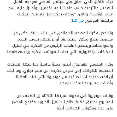
ديف هاكنز، الذي أطلق في سبتمبر الماضي نموذجه القابل
للتعديل والترقية حسب حاجات المستخدمين، وأطلق عليه اسم
“فون بلوكس”، وتعني “وحدات (مكونات) الهاتف”. (يمكنك
مراجعة الموضوع
من هنا
)
وتتلخص فكرة المصمم الهولندي في “بناء” هاتف ذكي من
مجموعة قطع يمكن استبدالها أو ترقيتها، بحسب الحجم
والمواصفات. ويتلخص الهدف الرئيس من الفكرة في تقليل
المخلفات الإلكترونية التي تقف الهواتف الذكية وراء معظمها.
وكان المصمم الهولندي أطلق حملة عالمية دعا فيها الشركات
المصنعة للهواتف إلى تحويل فكرته إلى منتج تجاري. وما لبثت
أن لاقت دعوته آذانا صاغية من موتورولا التي تبنت الفكرة
وأطلقت مشروعها هذا لدعمها.
وقالت موتورولا في مدونة نشرتها الثلاثاء إن الهدف من
المشروع تطبيق فكرة نظام التشغيل آندرويد مفتوح المصدر
على عتاد ومكونات الهواتف أيضا.