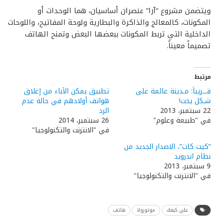
ويتضمن مشروع “آرا” عنصران أساسيان، هما الوحدات أو
المكونات، كالمعالج والذاكرة والبطارية ولوحة المفاتيح، واللوحات
الداخلية التي تربط المكونات ببعضها البعض وتمنح الهاتف
تصميماً معيناً.
مرتبط
قـــريباً: مـدينة عائمة على
تطبيق يمكن الآباء من إغلاق
شـكل يخت!
هواتف أولادهم في حالة عدم
22 سبتمبر، 2013
الرد
في "طبيعة وعلوم"
26 سبتمبر، 2014
في "الانترنت والتكنولوجيا"
“كيت كات”، الاصدار الجديد من
نظام اندرويد
9 سبتمبر، 2013
في "الانترنت والتكنولوجيا"
على كيفك
موتورولا
هاتف