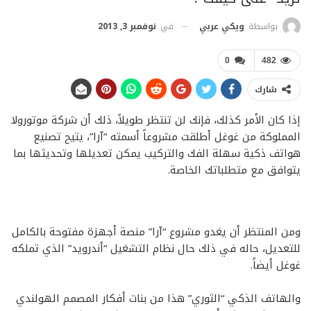
في
نوفمبر 3, 2013
بواسطة
ويكي عربي
0
482
شارك
إذا كان الأمر كذلك، فإنك لن تنتظر طويلاً، ذلك أن شركة موتورولا
المملوكة من غوغل أطلقت مشروعاً أسمته “آرا”، يتيح تصنيع
هواتف ذكية سهلة الفك والتركيب يمكن تعديلها وتحديثها بما
يتوافق مع متطلباتك الخاصة.
ومن المنتظر أن يغدو مشروع “آرا” منصة أجهزة مفتوحة بالكامل
للتعديل، حاله في ذلك حال نظام التشغيل “أندرويد” الذي تملكه
غوغل أيضاً.
والهاتف الذكي “الثوري” هذا من بنات أفكار المصمم الهولندي