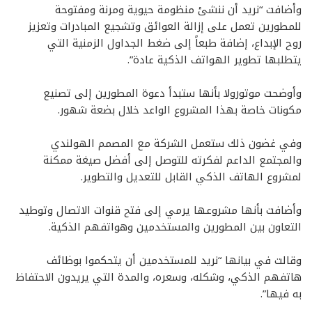
وأضافت “نريد أن ننشئ منظومة حيوية ومرنة ومفتوحة
للمطورين تعمل على إزالة العوائق وتشجيع المبادرات وتعزيز
روح الإبداع، إضافة طبعاً إلى ضغط الجداول الزمنية التي
يتطلبها تطوير الهواتف الذكية عادة”.
وأوضحت موتورولا بأنها ستبدأ دعوة المطورين إلى تصنيع
مكونات خاصة بهذا المشروع الواعد خلال بضعة شهور.
وفي غضون ذلك ستعمل الشركة مع المصمم الهولندي
والمجتمع الداعم لفكرته للتوصل إلى أفضل صيغة ممكنة
لمشروع الهاتف الذكي القابل للتعديل والتطوير.
وأضافت بأنها مشروعها يرمي إلى فتح قنوات الاتصال وتوطيد
التعاون بين المطورين والمستخدمين وهواتفهم الذكية.
وقالت في بيانها “نريد للمستخدمين أن يتحكموا بوظائف
هاتفهم الذكي، وشكله، وسعره، والمدة التي يريدون الاحتفاظ
به فيها”.