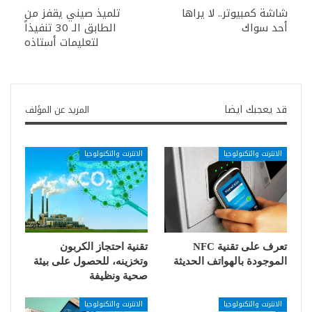
شاشة كمبيوتر.. لا يراها
تلميذ صيني يقفز من
أحد سواك
الطابق الـ 30 تنفيذاً
لتعليمات أستاذه
قد يعجبك ايضا
المزيد عن المؤلف
الانترنت والتكنولوجيا
الانترنت والتكنولوجيا
تعرف على تقنية NFC
تقنية احتجاز الكربون
الموجودة بالهواتف الحديثة
وتخزينه، للحصول على بيئة
صحية ونظيفة
الانترنت والتكنولوجيا
الانترنت والتكنولوجيا