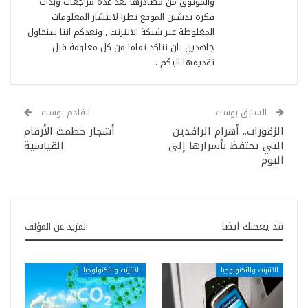
والموثوق من مصادرها بعد عدة مراجعات وبدأت
فكرة تدشين الموقع نظرا لانتشار المعلومات
المغلوطة عبر شبكة الانترنت , ونعدكم اننا سنحاول
جاهدين بان نتاكد تماما من كل معلومة قبل
تقديمها اليكم .
السابق بوست
القادم بوست
الزقورات.. أهرام الرافدين
أشجار حطمت الأرقام
التي تحتفظ بأسرارها إلى
القياسية
اليوم
قد يعجبك ايضا
المزيد عن المؤلف
الانترنت والتكنولوجيا
الانترنت والتكنولوجيا