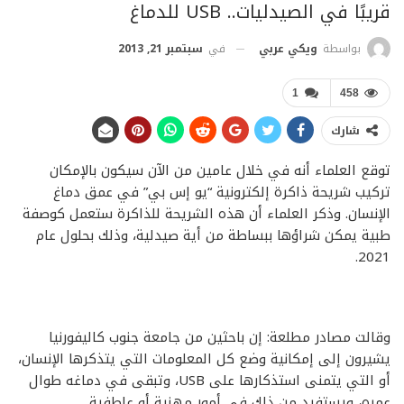
قريبًا في الصيدليات.. USB للدماغ
في
سبتمبر 21, 2013
بواسطة
ويكي عربي
1
458
شارك
توقع العلماء أنه في خلال عامين من الآن سيكون بالإمكان
تركيب شريحة ذاكرة إلكترونية “يو إس بي” في عمق دماغ
الإنسان. وذكر العلماء أن هذه الشريحة للذاكرة ستعمل كوصفة
طبية يمكن شراؤها ببساطة من أية صيدلية، وذلك بحلول عام
2021.
وقالت مصادر مطلعة: إن باحثين من جامعة جنوب كاليفورنيا
يشيرون إلى إمكانية وضع كل المعلومات التي يتذكرها الإنسان،
أو التي يتمنى استذكارها على USB، وتبقى في دماغه طوال
عمره، ويستفيد من ذلك في أمور مهنية أو عاطفية.