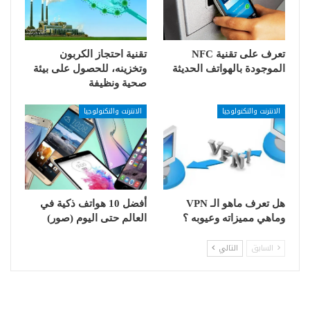
تعرف على تقنية NFC
تقنية احتجاز الكربون
الموجودة بالهواتف الحديثة
وتخزينه، للحصول على بيئة
صحية ونظيفة
الانترنت والتكنولوجيا
الانترنت والتكنولوجيا
هل تعرف ماهو الـ VPN
أفضل 10 هواتف ذكية في
وماهي مميزاته وعيوبه ؟
العالم حتى اليوم (صور)
السابق
التالي