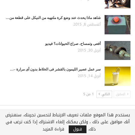
شاهد ماذا يحدث عند وضع كرة ملتهبه من النيكل على قطعة من…
أغسطس 8, 2015
أفعى وتمساح، صراع الحيوانات؟ فيديو
أبريل 30, 2015
سر عمل عصير الليمون بالقشر فى الخلاط بدون أى مرارة –…
أبريل 14, 2015
السابق
التالي
1 من 5
يستخدم هذا الموقع ملفات تعريف الارتباط لتحسين تجربتك. سنفترض
جميع الحقوق محفوظة لـويكي عربي © 2021
أنك موافق على ذلك ، ولكن يمكنك إلغاء الاشتراك إذا كنت ترغب في
استضافة وتطوير :
شركة اي سفن لخدمات الويب المتكاملة
ذلك.
قبول
قراءة المزيد