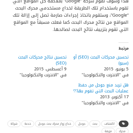
هذا وسوف تقوم شركة “Google” بملاحقة كل المواقع التي
تقوم باستخدام تلك الطريقة لخداع مستخدمي محرك البحث
“Google”، وستقوم باتخاذ إجراءات صارمة تصل إلى إزالة تلك
المواقع من نتائج محرك البحث كما فعلت مسبقاً مع المواقع
التي تقوم بتزييف نتائج البحث لصالحها.
مرتبط
تحسين محركات البحث (SEO) أو
تحسين نتائج محركات البحث
(سيو)
(SEO)
5 يونيو، 2015
9 أغسطس، 2015
في "الانترنت والتكنولوجيا"
في "الانترنت والتكنولوجيا"
هل تريد منع جوجل من حفظ
عمليات البحث التي تقوم بها؟؟
17 أكتوبر، 2013
في "الانترنت والتكنولوجيا"
اكتشاف
بحث
جوجل
خداع زوار محرك بحث جوجل
خدعة
شركة
محرك
مزيفة