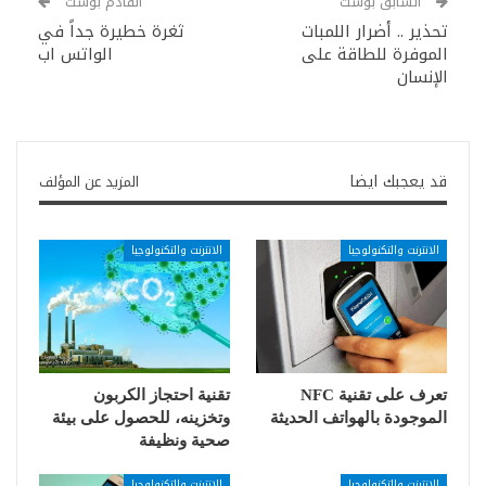
السابق بوست
القادم بوست
تحذير .. أضرار اللمبات
ثغرة خطيرة جداً في
الموفرة للطاقة على
الواتس اب
الإنسان
قد يعجبك ايضا
المزيد عن المؤلف
الانترنت والتكنولوجيا
الانترنت والتكنولوجيا
تعرف على تقنية NFC
تقنية احتجاز الكربون
الموجودة بالهواتف الحديثة
وتخزينه، للحصول على بيئة
صحية ونظيفة
الانترنت والتكنولوجيا
الانترنت والتكنولوجيا