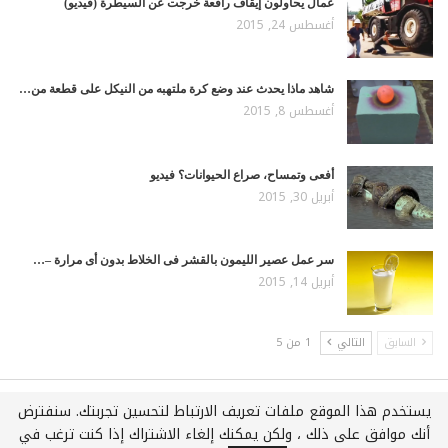
عمال يحاولون إيقاف رافعة خرجت عن السيطرة (فيديو)
أغسطس 24, 2015
شاهد ماذا يحدث عند وضع كرة ملتهبه من النيكل على قطعة من…
أغسطس 8, 2015
أفعى وتمساح، صراع الحيوانات؟ فيديو
أبريل 30, 2015
سر عمل عصير الليمون بالقشر فى الخلاط بدون أى مرارة –…
أبريل 14, 2015
السابق
التالي
1 من 5
يستخدم هذا الموقع ملفات تعريف الارتباط لتحسين تجربتك. سنفترض
جميع الحقوق محفوظة لـويكي عربي © 2021
أنك موافق على ذلك ، ولكن يمكنك إلغاء الاشتراك إذا كنت ترغب في