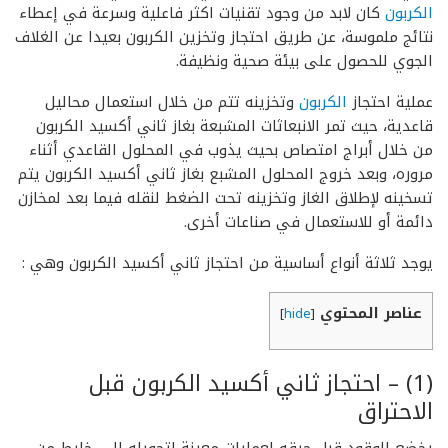
الكربون
كان لابد من وجود تقنيات اكثر فاعلية وسرعة في إعطاء
نتائج ملموسة، عن طريق احتجاز وتخزين الكربون بعيدا عن الغلاف
الجوي للحصول على بيئة صحية ونظيفة.
عملية احتجاز
الكربون
وتخزينه تتم من خلال استعمال محاليل
قاعدية، حيث تمر الانبعاثات المشبعة بغاز ثاني أكسيد الكربون
من خلال أبراج امتصاص بحيث يذوب في المحلول القاعدي أثناء
مروره، وبعد خروج المحلول المشبع بغاز ثاني أكسيد الكربون يتم
تسخينه لإطلاق الغاز وتخزينه تحت الضغط لنقله فيما بعد لمخازن
دائمة أو للاستعمال في صناعات أخرى.
يوجد ثلاثة أنواع أساسية من احتجاز ثاني أكسيد الكربون وهي :
عناصر المحتوي
]
hide
[
(1) –
احتجاز ثاني أكسيد الكربون قبل
الاحتراق