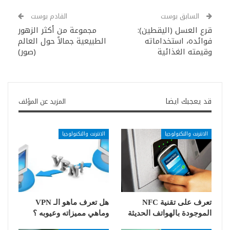
السابق بوست
القادم بوست
قرع العسل (اليقطين):
مجموعة من أكثر الزهور
فوائده، استخداماته
الطبيعية جمالاً حول العالم
وقيمته الغذائية
(صور)
قد يعجبك ايضا
المزيد عن المؤلف
الانترنت والتكنولوجيا
الانترنت والتكنولوجيا
تعرف على تقنية NFC
هل تعرف ماهو الـ VPN
الموجودة بالهواتف الحديثة
وماهي مميزاته وعيوبه ؟