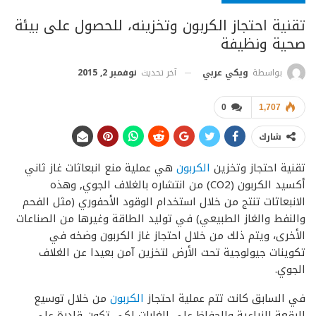
تقنية احتجاز الكربون وتخزينه، للحصول على بيئة
صحية ونظيفة
آخر تحديث
نوفمبر 2, 2015
بواسطة
ويكي عربي
0
1,707
شارك
تقنية احتجاز وتخزين
الكربون
هي عملية منع انبعاثات غاز ثاني
أكسيد الكربون (CO2) من انتشاره بالغلاف الجوي, وهذه
الانبعاثات تنتج من خلال استخدام الوقود الأحفوري (مثل الفحم
والنفط والغاز الطبيعي) في توليد الطاقة وغيرها من الصناعات
الأخرى، ويتم ذلك من خلال احتجاز غاز الكربون وضخه في
تكوينات جيولوجية تحت الأرض لتخزين آمن بعيدا عن الغلاف
الجوي.
في السابق كانت تتم عملية احتجاز
الكربون
من خلال توسيع
الرقعة الزراعية والحفاظ على الغابات لكي تكون قادرة على