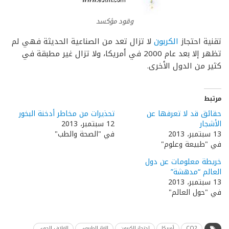
وقود مؤكسد
تقنية احتجاز
الكربون
لا تزال تعد من الصناعية الحديثة فهي لم
تظهر إلا بعد عام 2000 في أمريكا، ولا تزال غير مطبقة في
كثير من الدول الأخرى.
مرتبط
حقائق قد لا تعرفها عن
تحذيرات من مخاطر أدخنة البخور
الأشجار
12 سبتمبر، 2013
13 سبتمبر، 2013
في "الصحة والطب"
في "طبيعة وعلوم"
خريطة معلومات عن دول
العالم “مدهشة”
13 سبتمبر، 2013
في "حول العالم"
CO2
أمريكا
احتجاز الكربون
الغاز الطبيعي
الغلاف الجوي