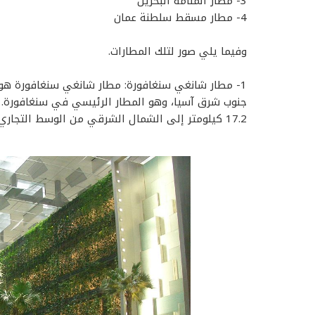
3- مطار المنامة البحرين
4- مطار مسقط سلطنة عمان
وفيما يلي صور لتلك المطارات.
1- مطار شانغي سنغافورة: مطار شانغي سنغافورة هو
17.2 كيلومتر إلى الشمال الشرقي من الوسط التجاري لسنغافورة. عدد المسافرين سنويا: 46.5 مليون.