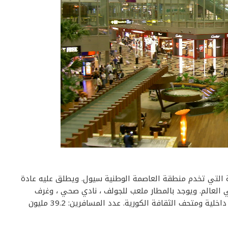
سية التي تخدم منطقة العاصمة الوطنية سيول. ويطلق عليه عادة
ي العالم. ويوجد بالمطار ملعب للجولف ، نادي صحي ، وغرف
النوم الخاصة، حلبة للتزلج على الجليد، وكازينو ، حدائق داخلية ومتحف الثقافة الكورية. عدد المسافرين: 39.2 مليون