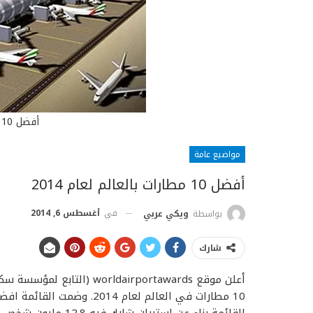
أفضل 10 مطارات في العالم
مواضيع عامة
أفضل 10 مطارات بالعالم لعام 2014
في
أغسطس 6, 2014
بواسطة
ويكي عربي
شارك
أعلن موقع ldairportawards
القائمة بناء عن استبيان شارك فيه 12.8 مليون شخص او مسافر من 110 جنسية من حول العالم.