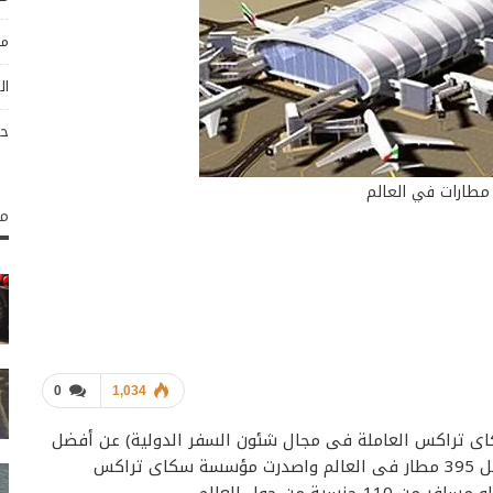
مو
ال
حو
مك
0
1,034
wor (التابع لمؤسسة سكاى تراكس العاملة فى مجال شئون السفر الدولية) عن أفضل
10 مطارات في العالم لعام 2014. وضمت القائمة افضل 395 مطار فى العالم واصدرت مؤسسة سكاى تراكس