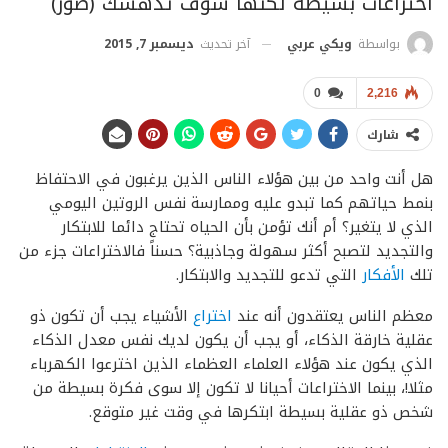
اختراعات بسيطة لكنها سوف تدهشك (صور)
آخر تحديث
ديسمبر 7, 2015
بواسطة
ويكي عربي
0
2,216
شارك
هل أنت واحد من بين هؤلاء الناس الذين يرغبون في الاحتفاظ
بنمط حياتهم كما تبدو عليه وممارسة نفس الروتين اليومي
الذي لا يتغير؟ أم أنك تؤمن بأن الحياه تحتاج دائما للابتكار
والتجديد لتصبح أكثر سهولة وجاذبية؟ حسناً فالاختراعات جزء من
تلك
الأفكار
التي تدعو للتجديد والابتكار.
معظم الناس يعتقدون أنه عند
اختراع
الأشياء يجب أن تكون ذو
عقلية خارقة الذكاء، أو يجب أن يكون لديك نفس معدل الذكاء
الذي يكون عند هؤلاء العلماء العظماء الذين اخترعوا الكهرباء
مثلا!، بينما الاختراعات أحيانا لا تكون إلا سوى فكرة بسيطة من
شخص ذو عقلية بسيطة ابتكرها في وقت غير متوقع.