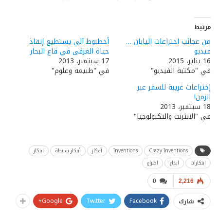
مرتبط
من عجائب اختراعات اليابان …
أخطبوط آلي يستطيع إنقاذ
فيديو
حياة الغرقى في قاع البحار
16 يناير، 2015
17 سبتمبر، 2013
في "مكتبة الفيديو"
في "طبيعة وعلوم"
إختراعات غريبة للسفر عبر
الزمن!
18 سبتمبر، 2013
في "الانترنت والتكنولوجيا"
Crazy Inventions
Inventions
أفكار
أفكار بسيطة
ابتكار
ابتكارات
ابداع
اختراع
0
2,216
Google+
Twitter
Facebook
شارك