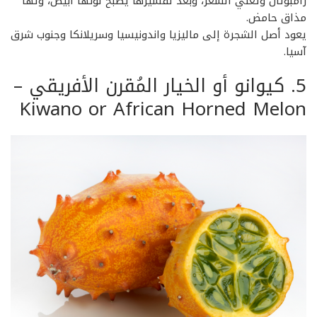
رامبوتان وتعني الشعر، وبعد تقشيرها يصبح لونها ابيض، ولها
مذاق حامض.
يعود أصل الشجرة إلى ماليزيا واندونيسيا وسريلانكا وجنوب شرق
آسيا.
5. كيوانو أو الخيار المُقرن الأفريقي –
Kiwano or African Horned Melon