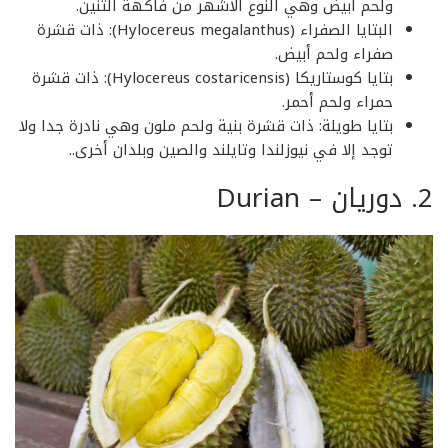
ولحم أبيض وهي النوع الأشهر من فاكهة التنين.
البتايا الصفراء (Hylocereus megalanthus): ذات قشرة
صفراء ولحم أبيض.
بتايا كوستاريكا (Hylocereus costaricensis): ذات قشرة
حمراء ولحم أحمر.
بتايا طويلة: ذات قشرة بنية ولحم ملون وهي نادرة جدا ولا
توجد إلا في نيوزلندا وتايلند والصين وبلدان أخرى..
2. دوريان – Durian