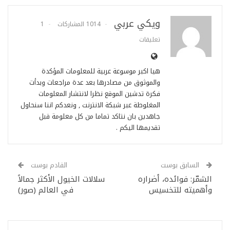
ويكي عربي
1014 المشاركات
1
تعليقات
هيا اكبر موسوعة عربية للمعلومات المؤكدة
والموثوق من مصادرها بعد عدة مراجعات وبدأت
فكرة تدشين الموقع نظرا لانتشار المعلومات
المغلوطة عبر شبكة الانترنت , ونعدكم اننا سنحاول
جاهدين بان نتاكد تماما من كل معلومة قبل
تقديمها اليكم .
السابق بوست
القادم بوست
الشمّر: فوائده، أضراره
سلالات الخيول الأكثر جمالاً
وأهميته للتخسيس
في العالم (صور)