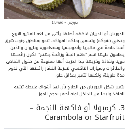
دوريان – Durian‏
الدوريان أو الدريان فاكهة أصلها يأتي من لغة الملايو الاربع
وتعني (شوكة) وتسمى بملكة الفواكه، تنمو بمناطق جنوب شرق
أسيا خاصة في ماليزيا وأندونيسيا وسنغافورة وتايوان والذين
يطلقون عليها اسم “طعم الجنة ورائحة جهنم”، لكون رائحتها
قوية ونفاذة وكريهة جدا لدرجة أنها ممنوعة من دخول الفنادق
والطائرات وسيارات التاكسي لسرعة انتشار رائحتها التي تدوم
مدة طويلة، ولكنها تتميز بمذاق حلو.
يتميز شكل الدوريان من الخارج بأن لها أشواك غليظة تشبه
القنفذ ولبها من الداخل لونه أصفر بحجم الموز.
3. كرمبولا أو فاكهة النجمة –
Carambola or Starfruit