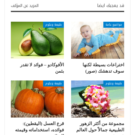
قد يعجبك ايضا
المزيد عن المؤلف
مواضيع عامة
طبيعة وعلوم
اختراعات بسيطة لكنها
الأفوكادو – فوائد لا تقدر
سوف تدهشك (صور)
بثمن
طبيعة وعلوم
طبيعة وعلوم
مجموعة من أكثر الزهور
قرع العسل (اليقطين):
الطبيعية جمالاً حول العالم
فوائده، استخداماته وقيمته