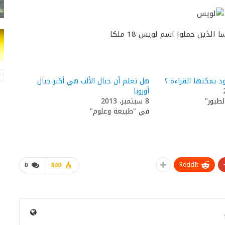
ذين حملوا اسم لويس 18 ملكا ​
د يمكنها القراءة ؟
هل تعلم أن جبال الألب هي أكبر جبال
أوروبا
لطيور"
8 سبتمبر، 2013
في "طبيعة وعلوم"
ReddIt
0
840