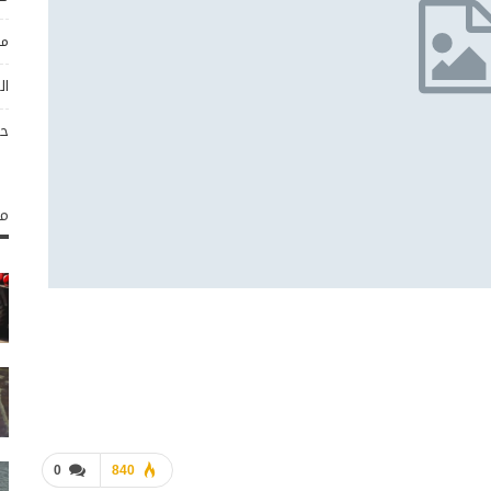
مو
ال
حو
مك
0
840