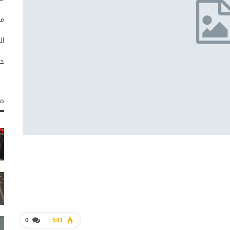
مو
ال
حو
مك
0
541