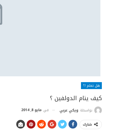
هل تعلم !؟
كيف ينام الدولفين ؟
في
مايو 8, 2014
بواسطة
ويكي عربي
شارك