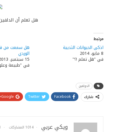
هل تعلم أن الدلفين 
مرتبط
اذكى الحيوانات الثديية
هل سمعت من قبل
8 مايو، 2014
الوردي
في "هل تعلم !؟"
15 سبتمبر، 2013
في "طبيعة وعلو
الدولفين
Google+
Twitter
Facebook
شارك
ويكي عربي
1014 المشاركات
1