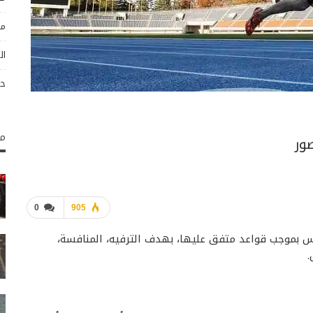
مو
ال
حو
مك
ور
0
905
س بموجب قواعد متفق عليها، بهدف الترفيه، المنافسة،
.