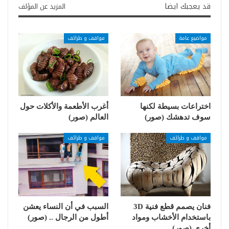
قد يعجبك ايضا
المزيد عن المؤلف
مواضيع عامة
مواقف و طرائف
اختراعات بسيطة لكنها
أغرب الأطعمة والأكلات حول
سوف تدهشك (صور)
العالم (صور)
مواقف و طرائف
مواقف و طرائف
فنان يصمم قطع فنية 3D
السبب في أن النساء يعشن
باستخدام الأخشاب ومواد
أطول من الرجال .. (صور)
أخرى (صور)