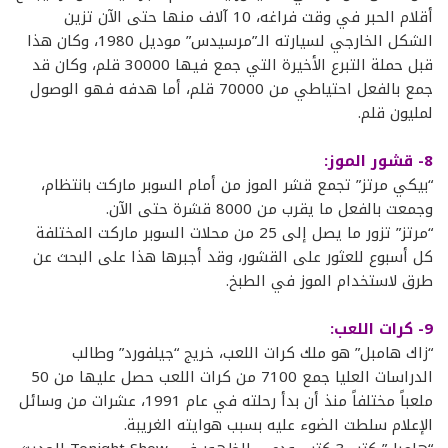
أقلام الحبر في وقت فراغه، 10 آلاف منها حتى الآن تزين
الشكل الخارجي لسيارته الـ”مرسيدس” موديل 1980، وكان هذا
قبل حملة التبرع الأخيرة التي جمع فيها 30000 قلم، وكان قد
جمع بالفعل احتياطي من 70000 قلم، أما هدفه فهو الوصول
لمليون قلم.
8- قشور الموز:
“بيكي مرتز” تجمع قشر الموز من أمام السوبر ماركت بانتظام،
وجمعت بالفعل ما يقرب من 8000 قشرة حتى الآن.
“مرتز” تزور ما يصل إلى 25 من محلات السوبر ماركت المختلفة
كل أسبوع للعثور على القشور، وقد أجبرها هذا على البحث عن
طرق لاستخدام الموز في الطبخ.
9- كرات اللعب:
“زاك هامبل” هو ملك كرات اللعب، خريج “جيلفورد” وطالب
الدراسات العليا جمع 7100 من كرات اللعب حصل عليها من 50
ملعباً مختلفاً منذ أن بدأ رحلته في عام 1991، عشرات من وسائل
الإعلام سلطت الضوء عليه بسبب هوايته الغريبة.