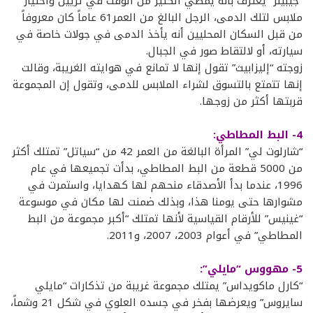
“جيبينز” يعترف بأنه يمضي الكثير من الوقت في تزيين واختيار
ملابس لتلك الدمى، الرجل البالغ من العمر61 عاماً كان معروفاً
من قبل السكان المحليين أنه يأخذ الدمى في جولات خاصة في
سيارته، أو لالتقاط صور في الجبال.
زوجته “إليزابيث” تقول إنها لا تمانع في هوايته الغريبة، وقالت
إنها تتمتع بالتسوق لشراء الملابس للدمى، وتقول إن المجموعة
قربتها أكثر من زوجها.
4- البط المطاطي:
“شارلوت لي” المرأة البالغة من العمر 42 من “سياتل” تمتلك أكثر
من 5000 قطعة من البط المطاطي، بدأت تجميعها في عام
1996، عندما بدأ الأصدقاء منحهم لها كهدايا، واستمرت في
مشوارها حتى يومنا هذا، وبذلك ضمنت لها مكان في موسوعة
“غينيس” للأرقام القياسية لأنها تمتلك “أكبر مجموعة من البط
المطاطي” في أعوام 2003، 2007، و2011.
5- مهووس “مايلي”:
“كارل ماكويداس” يمتلك مجموعة غريبة من تذكارات “مايلي
سايروس” ويعرضها بفخر في جسده العلوي في شكل 21 وشماً،