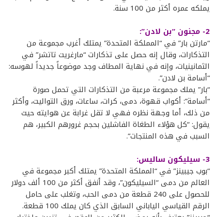
يملكه عمره أكثر من 100 سنة.
2- مجنون “بن لادن”:
“مارتن بار” في “المملكة المتحدة” يمتلك أغرب مجموعة من
التذكارات، وقال إنه حصل على تذكارات “مارغريت تاتشر” في
الثمانينيات، وإنه في نهاية المطاف وجد موضوعاً جديداً لهوسه:
“أسامة بن لادن”.
“بار” يملك مجموعة مرعبة من التذكارات التي تحمل صورة
“أسامة”: أكواب قهوة، دمى، كرات، ساعات، ورق التواليت، وأكثر
من ذلك، أما وجهة نظره فهي لا تقل غرابة عن هوايته حيث
يقول: “كل هؤلاء الطغاة الفاشلين بحجم غرورهم الكبير، هم
السبب في هذه المنتجات”.
3- سيليكون ساليس:
“بوب جيبينز” في “المملكة المتحدة” يمتلك أكبر مجموعة في
العالم من دمى “السيليكون”، وقد أنفق أكثر من 100 ألف دولار
للحصول على 240 قطعة من دمى الحب، وتغلب على حامل
الرقم القياسي الياباني السابق الذي كان يملك 100 قطعة.