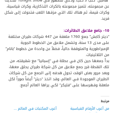
“هامبل” كتب 3 كتب، ودعي للظهور في Tonight Show للحديث
عن مجموعته، تتميز مجموعته بالكرات التذكارية، وكرات قياسية،
وكرات قيمة، ثم هناك تلك التي مزقها اللعب فتحولت إلى شكل
فريد.
10- جامع ملاعق الطائرات:
“ديتر كابش” جمع 1760 ملعقة من 447 شركات طيران مختلفة
على مدى 13 سنة، وتشمل ملاعق من الخطوط الجوية
الإمبراطورية والمتوقفة حالياً، فضلاً عن واحدة من خطوط “بانام”
من الثلاثينيات.
بدأ جمعها حين كان في عطلة في “إسبانيا” مع شقيقته، من
تلك النقطة قرر جمع ملاعق من كل شركة طيران يحلق معها،
وبعد مرور بعض الوقت تحول هدفه إلى الجمع من كل شركات
الطيران الموجودة في العالم، وقد اتخذ “ديتر” أيضاً صوراً لكل
ملعقة وفهرسها على “فليكر” لكي يراها العالم أجمع.
مرتبط
من أغرب الأرقام القياسية
أغرب المكتبات في العالم …