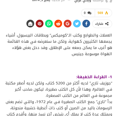
آخر تحديث
يناير 5, 2014
بواسطة
ويكي عربي
0
569
شارك
العملات والطوابع وكتب الـ”كوميكس” وبطاقات البيسبول، أشياء
يجمعها الكثيرون كهواية، ولكن ما سنعرضه في هذه القائمة
هو أغرب ما يمكن جمعه على الإطلاق. وقد دخل بعض هؤلاء
الهواة موسوعة جينيس.
1- القراءة الخفيفة:
“جوزيف تاري” لديه أكثر من 5200 كتاب، ولكن لديه أصغر مكتبة
في العالم!!، وهذا لأن كل الكتب صغيرة، ليكون صاحب أكبر
مجموعة في العالم من الكتب المصغرة.
بدأ “تاري” جمع الكتب الصغيرة في عام 1972، والتي تضم بعض
الرسومات باليد من الصين أو كتب ذات أغطية خشبية منحوتة،
ويمتلك عدة كتب لا يملك أي شخص آخر نسخ منها، وأقدم كتاب