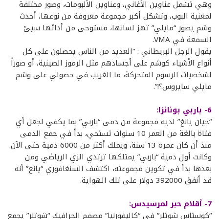
وهي تشمل عناوين الأغاني، وعناوين الألبومات، وصور مختلفة
لمغنية البوب، وتشكل أكبر مجموعة معروفة من نوعها، أحدث
وشم يصور “مايلي” تهز لسانها، مستوحى من أدائها سيئ
السمعة في VMA.
يقول الرجل البريطاني : “العديد من الناس يحصلون على كل
أنواع الأشياء كوشم على أجسادهم مثل الرموز الصينية، أو صوراً
لشخصيات الرسوم المتحركة، ما الغريب في حصولي على وشم
مايلي سايروس؟!”.
6- باربي بونانزا:
“جيان يانغ” لديه مجموعة من دمى “باربي” بما يكفي لجعل أي
فتاة بالغة من العمر 10 سنوات تستحي، بدأ في جمع الدمى
منذ أن كان عمره 13 سنة، ويملك أكثر من 6000 دمية حتى الآن.
وكانت أول دمية “باربي” يمتلكها ترتدي الزي الرياضي ومن
بعدها بدأ في تكوين مجموعته، اكتشف السنغافوري “يانغ” أنه
قد أنفق 392000 دولار على تلك الهواية.
7- أقلام حبر لمرسيدس:
“كوستاس شوتلر” في “كاليفورنيا” مصمم الجرافيك “شوتلر” يجمع