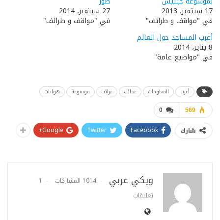
بموسوعة جينيس
صور
17 سبتمبر، 2013
27 سبتمبر، 2014
في "مواقف و طرائف"
في "مواقف و طرائف"
أغرب المساجد حول العالم
8 يناير، 2014
في "مواضيع عامة"
أغرب
المعلومات
عجائب
غرائب
موسوعة
هوايات
0
569
Google+
Twitter
Facebook
شارك
ويكي عربي
1014 المشاركات
1
تعليقات