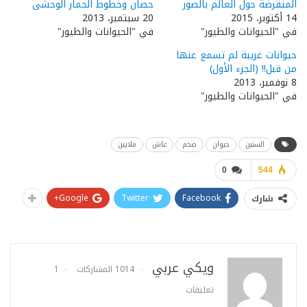
المنقرضة حول العالم بالصور
حصان وخطوط الحمار الوحشى
14 أكتوبر، 2015
20 سبتمبر، 2013
في "الحيوانات والطيور"
في "الحيوانات والطيور"
حيوانات غريبة لم تسمع عنها
من قبل!! (الجزء الأول)
8 نوفمبر، 2013
في "الحيوانات والطيور"
السنين
حيوان
ضخم
عاش
ملايين
0
544
Google+
Twitter
Facebook
شارك
ويكي عربي
1014 المشاركات
1
تعليقات