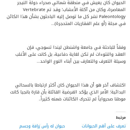
الحيوان كان يعيش في منطقة شمالي صحراء دولة النيجر
المعاصرة، وكان من آكلة الأعشاب؛ وقد تم Vertebrate
Paleontology نشر كل ما توصل إليه الباحثون بشأن هذا الكائن
في مجلة (أو علم الفقاريات المتحجرة)…
وفقاً للباحثة في جامعة واشنطن ليندا تسوجي، فإن
العقد والنتوءات لم تكن لغاية دفاعية، بل كانت على الأغلب
وسيلة التعرف والتعارف بين أبناء النوع الواحد…
اكتشاف آخر هو أن هذا الحيوان كان أكثر ارتباطا بالسحالي
البدائية؛ الأمر الذي يؤكد الفرضية القائلة بأن قارة بانجيا كانت
موطنا صحرواياً لم تتحرك الكائنات ضمنه كثيراً..
مرتبط
تعرف على أهم الحيوانات
حيوان له رأس زرافة وجسم