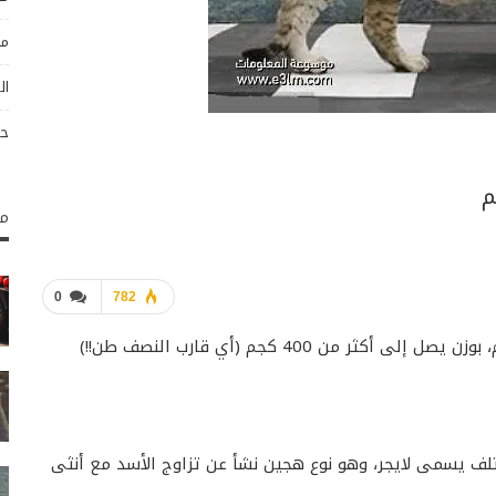
مو
ال
حو
م
مك
0
782
ما تشاهده في الصورة هو: هرقل، أكبر قط في العالم، بوزن يصل إلى أكثر من 400 كجم (أي قارب النصف طن!!)
لف يسمى لايجر، وهو نوع هجين نشأ عن تزاوج الأسد مع أنثى