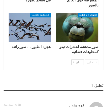
المنقرضة حول العالم
في العالم (صور)
بالصور
الحيوانات والطيور
الحيوانات والطيور
صور مدهشة لحشرات تبدو
هجرة الطيور … صور رائعة
كمخلوقات فضائية
السابق
التالي
تعليق 1
فرح
يقول
11 سنة منذ