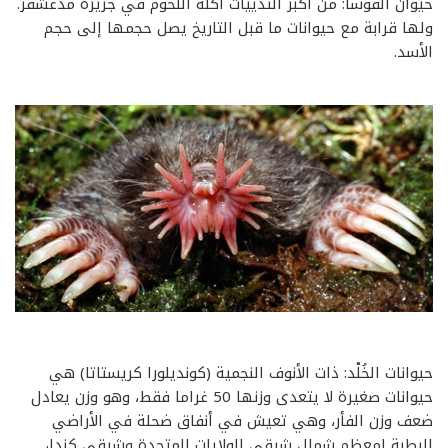
حيوان الفوسا: من أكبر الثدييات آكلة اللحوم في جزيرة مدغشقر.
ولها قرابة مع حيوانات ما قبل التاريخ يصل حجمها إلى حجم
الأسد.
حيوانات الخُلْد: ذات الأنوف النجمية (كونديلورا كريستاتا) هي
حيوانات صغيرة لا يتعدى وزنها 50 غراما فقط، وهو وزن يعادل
ضعف وزن الفأر، وهي تعيش في أنفاق ضحلة في الأراضي
الرطبة لمعظم شمال شرقي الولايات المتحدة وشرقي كندا،