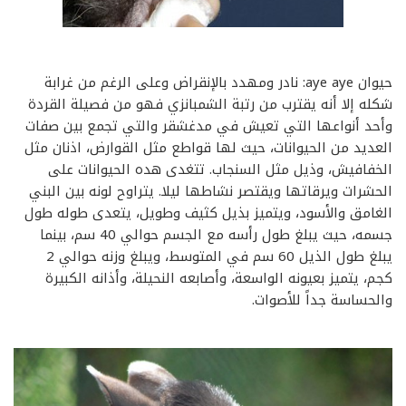
حيوان aye aye: نادر ومهدد بالإنقراض وعلى الرغم من غرابة
شكله إلا أنه يقترب من رتبة الشمبانزي فهو من فصيلة القردة
وأحد أنواعها التي تعيش في مدغشقر والتي تجمع بين صفات
العديد من الحيوانات، حيث لها قواطع مثل القوارض، اذنان مثل
الخفافيش، وذيل مثل السنجاب. تتغدى هده الحيوانات على
الحشرات ويرقاتها ويقتصر نشاطها ليلا. يتراوح لونه بين البني
الغامق والأسود، ويتميز بذيل كثيف وطويل، يتعدى طوله طول
جسمه، حيث يبلغ طول رأسه مع الجسم حوالي 40 سم، بينما
يبلغ طول الذيل 60 سم في المتوسط، ويبلغ وزنه حوالي 2
كجم، يتميز بعيونه الواسعة، وأصابعه النحيلة، وأذانه الكبيرة
والحساسة جداً للأصوات.