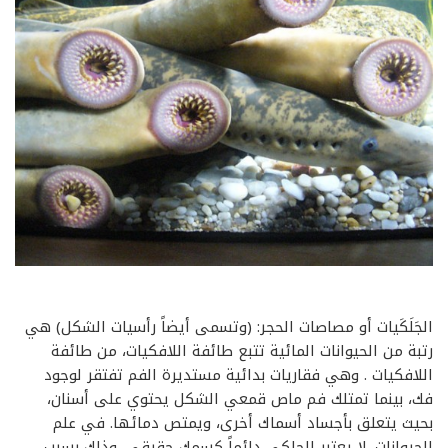
الجَلَكَيات أو مصاصات الحجر: (وتسمى أيضاً رأسيات الشكل) هي
رتبة من الحيوانات المائية تتبع طائفة اللافكيات، من طائفة
اللافكيات . وهي فقاريات بدائية مستديرة الفم تفتقر لوجود
فك، بينما تمتلك فم ماص قمعي الشكل يحتوي على أسنان،
بحيث يتعلق بأجساد أسماك أخرى، ويمتص دمائها. في علم
الحيوانات، لا يعتبر الجلكي دائماً كسمك حقيقي، وذلك بسبب