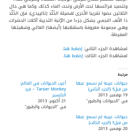
وتتصيد فرائسها تحت الأرض وتحت الماء كذلك. وكما هي حال
الثلاثين عضوا تقريبا الأخرى لفصيلة الخُلْد (تالپيدي)، فإن الخُلْد
ذا الأنف النجمي يشكل جزءا من الرّتبة الثديية آكلات الحشرات،
وهي مجموعة معروفة باستقلابها (أيضها) العالي وشهيتها
المفرطة.
لمشاهدة الجزء الثاني:
إضغط هنا
.
لمشاهدة الجزء الثالث:
إضغط هنا
.
مرتبط
حيوانات غريبة لم تسمع عنها
أغرب الحيوانات في العالم:
من قبل!! (الجزء الثاني)
Tarsier Monkey – قرد
19 نوفمبر، 2013
التارسير
في "الحيوانات والطيور"
21 أكتوبر، 2013
في "الحيوانات والطيور"
حيوانات غريبة لم تسمع عنها
من قبل!! (الجزء الثالث)
20 نوفمبر، 2013