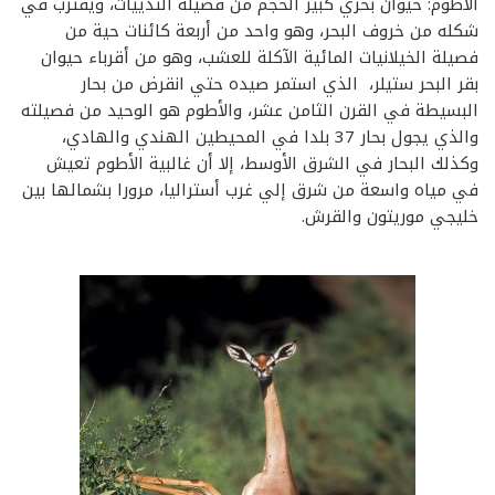
الأطوم: حيوان بحري كبير الحجم من فصيلة الثدييات، ويقترب في
شكله من خروف البحر، وهو واحد من أربعة كائنات حية من
فصيلة الخيلانيات المائية الآكلة للعشب، وهو من أقرباء حيوان
بقر البحر ستيلر، ‏ الذي استمر صيده حتي انقرض من بحار
البسيطة في القرن الثامن عشر، والأطوم هو الوحيد من فصيلته
والذي يجول بحار 37 بلدا في المحيطين الهندي والهادي،
وكذلك البحار في الشرق الأوسط، إلا أن غالبية الأطوم تعيش
في مياه واسعة من شرق إلي غرب أستراليا، مرورا بشمالها بين
خليجي موريتون والقرش.