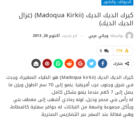
الحيوانات والطيور
كيرك الديك الديك (Madoqua Kirkii) (غزال
الديك الديك)
آخر تحديث
أكتوبر 26, 2013
بواسطة
ويكي عربي
0
770
شارك
كيرك الديك الديك (Madoqua kirkii) هو الظباء الصغيرة، وجدت
في شرق وجنوب غرب أفريقيا. ينمو إلى 70 سم الطول ويزن ما
يصل إلى 7 كغم عندما ينمو بشكل كامل.
له رأس بني محمر وذيل، لونه رمادي أشهب إلى معطف بني
ويأكل مجموعة واسعة من النباتات، له حوافر سفلية كالمطاط،
وهي فعالة عند السفر عبر التضاريس الصخرية.