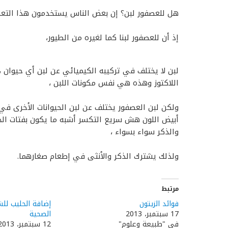
هل للعصفور لبن؟ إن بعض الناس يستخدمون هذا التعب
إذ أن للعصفور لبنا كما لغيره من الطيور،
لبن لا يختلف في تركيبه الكيميائي عن لبن أي حيوان 
اللاكتوز وهذه هي نفس مكونات اللبن ،
ولكن لبن العصفور يختلف عن لبن الحيوانات الأخرى ف
أبيض اللون هش سريع التكسر أشبه ما يكون بفتات الجبن
والذكر سواء بسواء ،
ولذلك يشترك الذكر والأنثى في إطعام صغارهما.
مرتبط
فوائد الزيتون
إضافة الحليب لل
17 سبتمبر، 2013
الصحية
في "طبيعة وعلوم"
12 سبتمبر، 2013