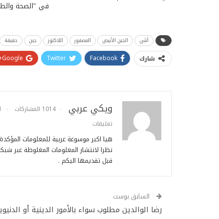
في "الصحة والط
أنثى
الجبن الأبيض
العصفور
اللاكتوز
جبن
حقيقة
Google+
Twitter
Facebook
شارك
ويكي عربي
1014 المشاركات
1
تعليقات
هيا اكبر موسوعة عربية للمعلومات المؤكد
نظرا لانتشار المعلومات المغلوطة عبر شبكة
قبل تقديمها اليكم .
السابق بوست
رضا الوالدين مطلوب سواء بالأمور الدينية أو الدنيوي