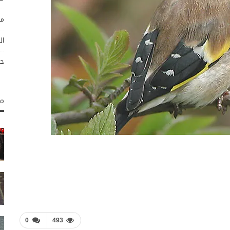
مو
ال
حو
مك
0
493