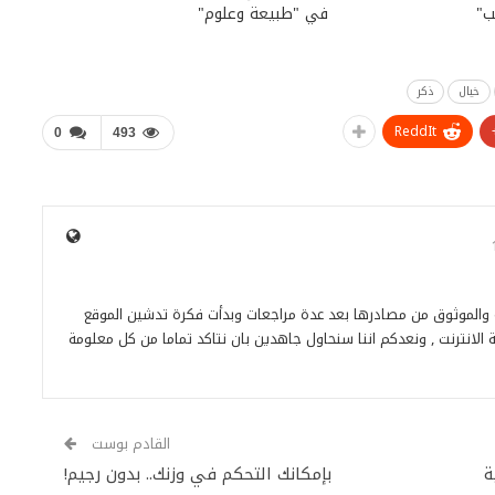
ب"
في "طبيعة وعلوم"
خيال
ذكر
ReddIt
0
493
ة والموثوق من مصادرها بعد عدة مراجعات وبدأت فكرة تدشين الموقع
 الانترنت , ونعدكم اننا سنحاول جاهدين بان نتاكد تماما من كل معلومة
القادم بوست
ة
بإمكانك التحكم في وزنك.. بدون رجيم!