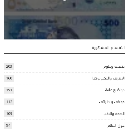
الاقسام المشهورة
طبيعة وعلوم
203
الانترنت والتكنولوجيا
160
مواضيع عامة
151
مواقف و طرائف
112
الصحة والطب
109
حول العالم
94