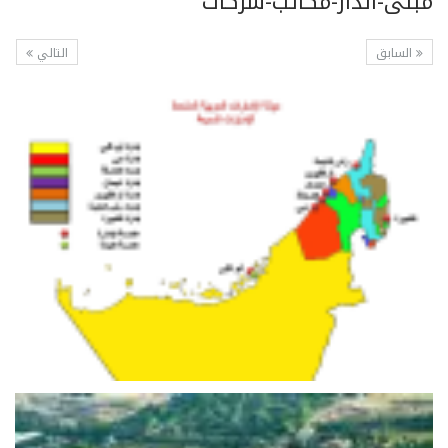
مبنى-الدار-مكاتب-شركات
السابق
التالي