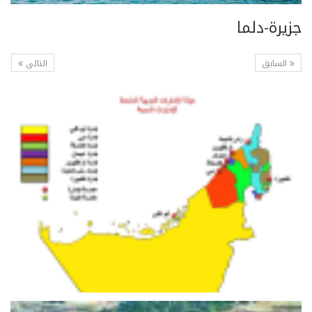
جزيرة-دلما
السابق
التالي