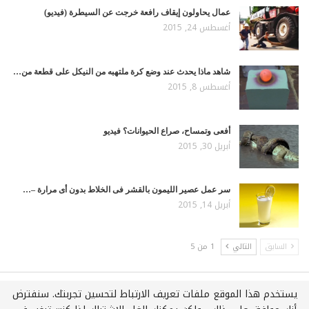
عمال يحاولون إيقاف رافعة خرجت عن السيطرة (فيديو)
أغسطس 24, 2015
شاهد ماذا يحدث عند وضع كرة ملتهبه من النيكل على قطعة من…
أغسطس 8, 2015
أفعى وتمساح، صراع الحيوانات؟ فيديو
أبريل 30, 2015
سر عمل عصير الليمون بالقشر فى الخلاط بدون أى مرارة –…
أبريل 14, 2015
السابق
التالي
1 من 5
يستخدم هذا الموقع ملفات تعريف الارتباط لتحسين تجربتك. سنفترض
جميع الحقوق محفوظة لـويكي عربي © 2021