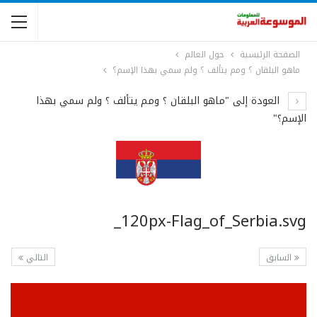
الصفحة الرئيسية
حول العالم
ماهو البلقان ؟ ومم يتألف ؟ ولم سمي بهذا الإسم؟
العودة إلى "ماهو البلقان ؟ ومم يتألف ؟ ولم سمي بهذا
الإسم؟"
120px-Flag_of_Serbia.svg_
السابق
التالي