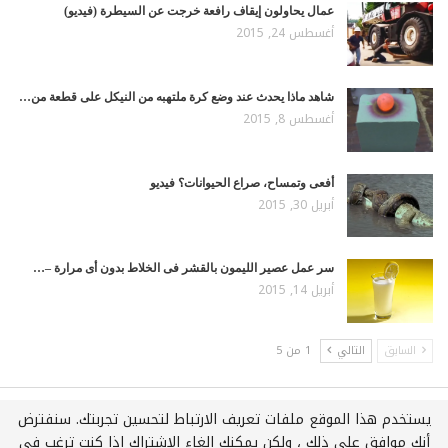
عمال يحاولون إيقاف رافعة خرجت عن السيطرة (فيديو)
أغسطس 24, 2015
شاهد ماذا يحدث عند وضع كرة ملتهبه من النيكل على قطعة من…
أغسطس 8, 2015
أفعى وتمساح، صراع الحيوانات؟ فيديو
أبريل 30, 2015
سر عمل عصير الليمون بالقشر فى الخلاط بدون أى مرارة –…
أبريل 14, 2015
السابق
التالي
1 من 5
يستخدم هذا الموقع ملفات تعريف الارتباط لتحسين تجربتك. سنفترض
جميع الحقوق محفوظة لـويكي عربي © 2021
أنك موافق على ذلك ، ولكن يمكنك إلغاء الاشتراك إذا كنت ترغب في