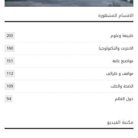
الاقسام المشهورة
طبيعة وعلوم
203
الانترنت والتكنولوجيا
160
مواضيع عامة
151
مواقف و طرائف
112
الصحة والطب
109
حول العالم
94
مكتبة الفيديو