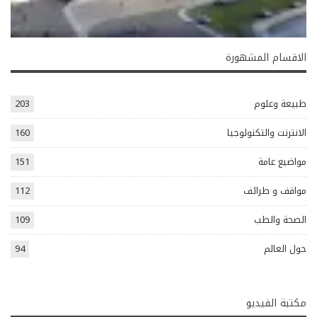
الاقسام المشهورة
طبيعة وعلوم
203
الانترنت والتكنولوجيا
160
مواضيع عامة
151
مواقف و طرائف
112
الصحة والطب
109
حول العالم
94
مكتبة الفيديو