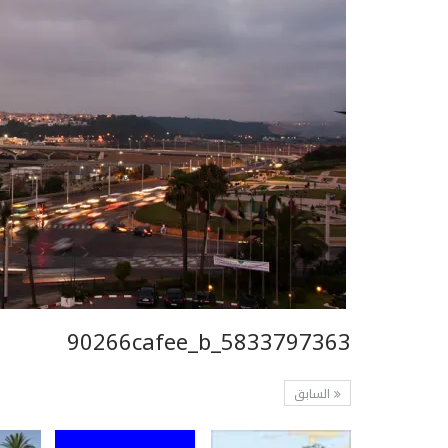
5833797363_90266cafee_b
السابق