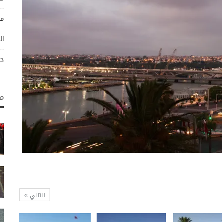
مو
ال
حو
مك
التالي