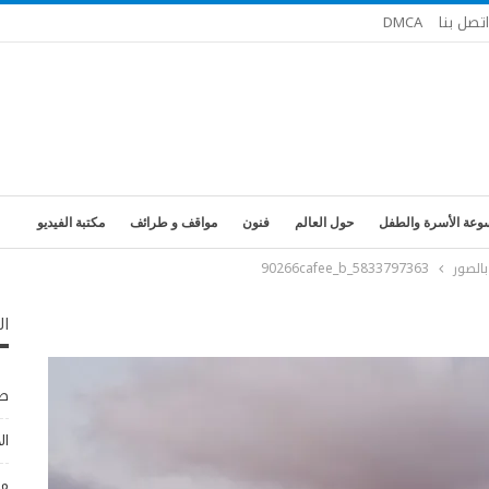
اتصل بنا
DMCA
وعة الأسرة والطفل
حول العالم
فنون
مواقف و طرائف
مكتبة الفيديو
بالصور
5833797363_90266cafee_b
ال
طب
ال
مو